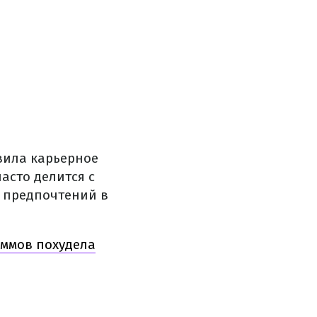
вила карьерное
асто делится с
 предпочтений в
аммов похудела