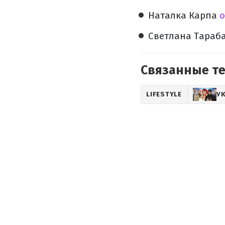
Наталка Карпа
о
Светлана Тараб
Связанные т
LIFESTYLE
У