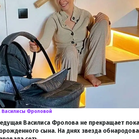
м Василисы Фроловой
ведущая Василиса Фролова не прекращает пок
орожденного сына. На днях звезда обнародов
аровала сеть.