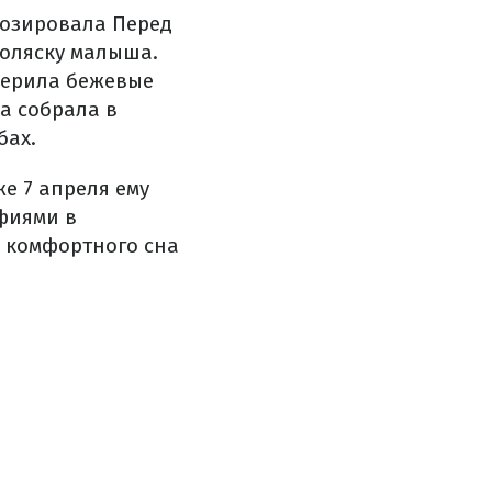
позировала Перед
коляску малыша.
мерила бежевые
а собрала в
бах.
е 7 апреля ему
фиями в
 комфортного сна