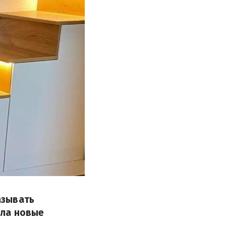
азывать
ала новые