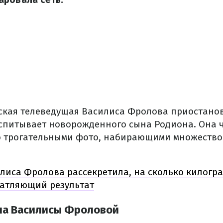
ская телеведущая Василиса Фролова приостано
оспитывает новорожденного сына Родиона. Она ч
о трогательными фото, набирающими множество
лиса Фролова рассекретила, на сколько килогр
чатляющий результат
на Василисы Фроловой