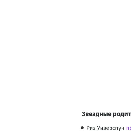
Звездные родит
Риз Уизерспун
п