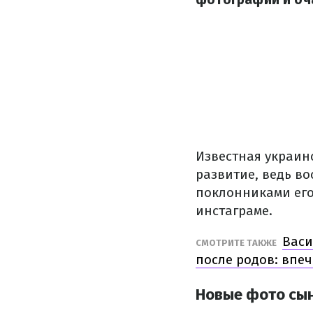
Известная украин
развитие, ведь в
поклонниками ег
инстаграме.
Васи
СМОТРИТЕ ТАКЖЕ
после родов: впе
Новые фото сы