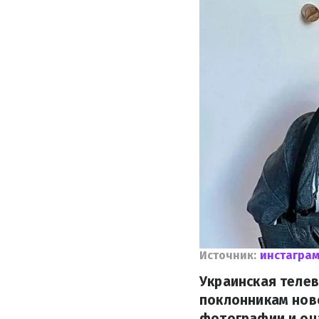
Источник:
инстагра
Украинская теле
поклонникам нов
фотографии и оч