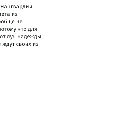
а Нацгвардии
вета из
ообще не
потому что для
тот луч надежды
е ждут своих из