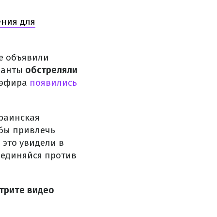
ения для
не объявили
панты
обстреляли
 эфира
появились
краинская
обы привлечь
 это увидели в
ъединяйся против
отрите видео