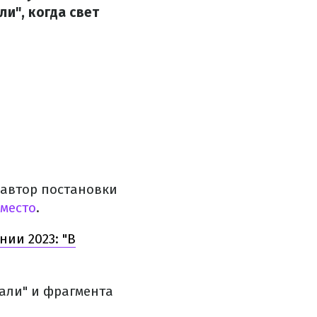
и", когда свет
 автор постановки
 место
.
ии 2023: "В
тали" и фрагмента