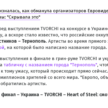
зналась, как обманула организаторов Евровид
ы: "Скрывала это"
ред выступлением TVORCHI на конкурсе в Украи
, а вскоре стало известно, что российские окку
стников – Тернополь
. Артисты во время прямого
ой
, на которой было написано название города.
 выступления в финале в грин-руме TVORCHI и у
а
табличку с названием города "Тернополь"
, чт
 тому ужасу, который происходит прямо сейчас.
 миллионов зрителей со всего мира. "Европо, об
– обратились артисты.
финал – Украина – TVORCHI – Heart of Steel: см