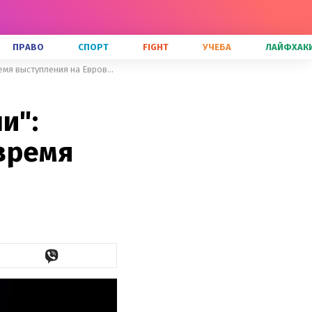
ПРАВО
СПОРТ
FIGHT
УЧЕБА
ЛАЙФХАК
Как известное фото с "Азовстали": TVORCHI показали аллюзию во время выступления на Евровидении
и":
время