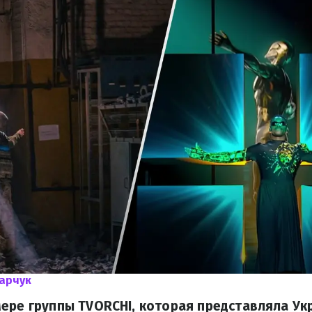
арчук
ере группы TVORCHI, которая представляла Ук