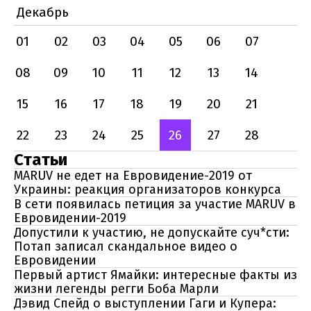
Декабрь
01
02
03
04
05
06
07
08
09
10
11
12
13
14
15
16
17
18
19
20
21
22
23
24
25
26
27
28
Статьи
MARUV не едет на Евровидение-2019 от
Украины: реакция организаторов конкурса
В сети появилась петиция за участие MARUV в
Евровидении-2019
Допустили к участию, не допускайте суч*сти:
Потап записал скандальное видео о
Евровидении
Первый артист Ямайки: интересные факты из
жизни легенды регги Боба Марли
Дэвид Спейд о выступлении Гаги и Купера: