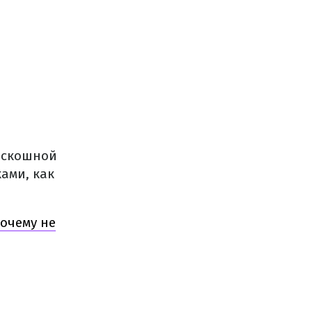
оскошной
ами, как
очему не