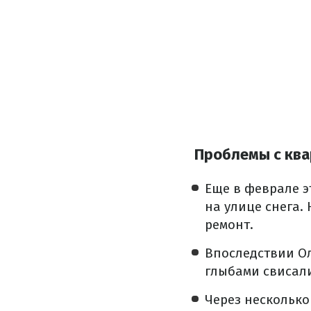
Проблемы с ква
Еще в феврале э
на улице снега.
ремонт.
Впоследствии О
глыбами свисали
Через несколько