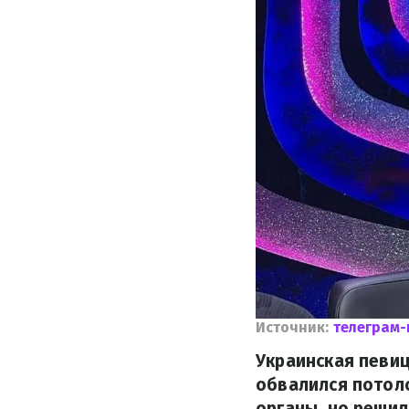
Источник:
телеграм-
Украинская певиц
обвалился потоло
органы, но решил