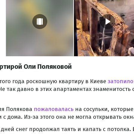
ртирой Оли Поляковой
того года роскошную квартиру в Киеве
затопил
 Не так давно в этих апартаментах знаменитость
ля Полякова
пожаловалась
на сосульки, которы
 с дома. Из-за этого она не могла открывать окн
 дней снег продолжал таять и капать с потолка.