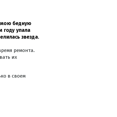
а мою бедную
м году упала
елилась звезда.
время ремонта.
вать их
ько в своем