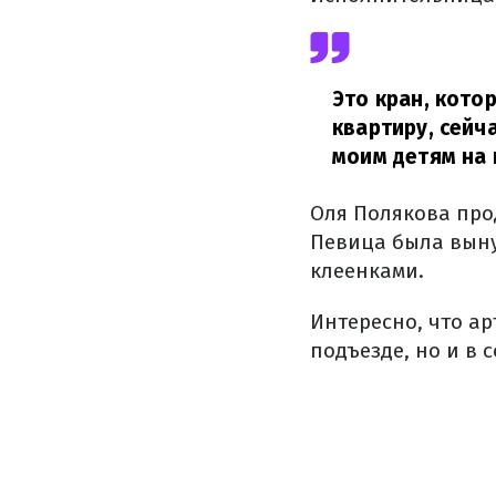
Это кран, кото
квартиру, сейч
моим детям на 
Оля Полякова про
Певица была выну
клеенками.
Интересно, что ар
подъезде, но и в с