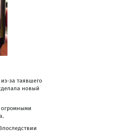
о
из-за таявшего
 сделала новый
е огромными
а.
 Впоследствии