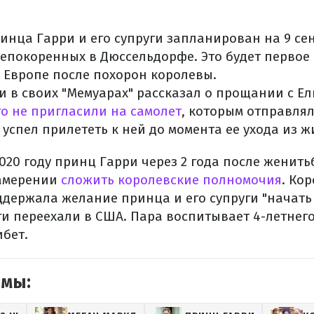
инца Гарри и его супруги запланирован на 9 се
непокоренных в Дюссельдорфе. Это будет первое
 Европе после похорон королевы.
 в своих "Мемуарах" рассказал о прощании с Ели
о не пригласили на самолет
, которым отправля
 успел прилететь к ней до момента ее ухода из ж
020 году принц Гарри через 2 года после женит
амерении
сложить королевские полномочия
. Ко
ддержала желание принца и его супруги "начать
ги переехали в США. Пара воспитывает 4-летнего
бет.
емы: