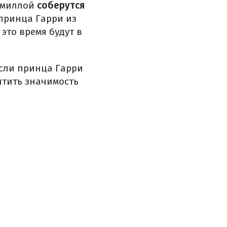
Камиллой
соберутся
принца Гарри из
это время будут в
если принца Гарри
чтить значимость