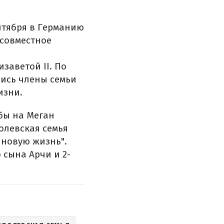
нтября в Германию
 совместное
заветой II. По
лись члены семьи
изни.
ьбы на Меган
ролевская семья
 новую жизнь".
 сына Арчи и 2-