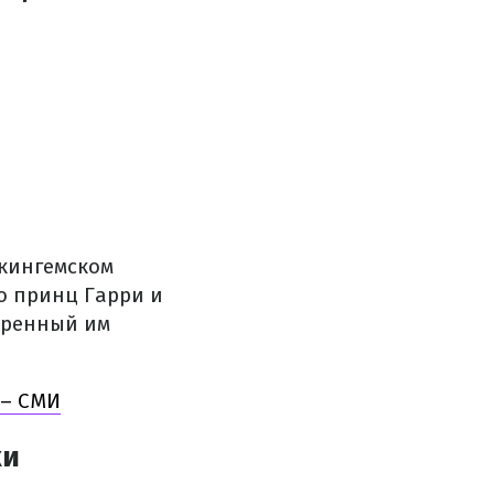
укингемском
о принц Гарри и
аренный им
 – СМИ
ки