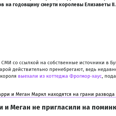
ов на годовщину смерти королевы Елизаветы II.
 СМИ со ссылкой на собственные источники в Б
парой действительно пренебрегают, ведь недавн
 короля
выехали из коттеджа Фрогмор-хаус
, под
рри и Меган Маркл находятся на грани развода
и и Меган не пригласили на помин