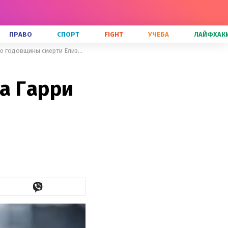
ПРАВО
СПОРТ
FIGHT
УЧЕБА
ЛАЙФХАК
Король Чарльз не позвал принца Гарри и Меган на поминки по случаю годовщины смерти Елизаветы II
а Гарри
I