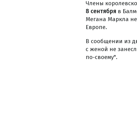
Члены королевской
8 сентября
в Балм
Мегана Маркла не 
Европе.
В сообщении из д
с женой не занесл
по-своему".