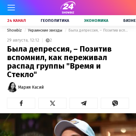
24 КАНАЛ
ГЕОПОЛИТИКА
ЭКОНОМИКА
БИЗНЕ
Showbiz
Украинские звезды
Была депрессия, – Позитив вспомнил, как переживал распад группы "Время и Стекло"
29 августа,
12:12
2
Была депрессия, – Позитив
вспомнил, как переживал
распад группы "Время и
Стекло"
Мария Касий