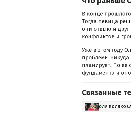
Что раньше О
В конце прошлого
Тогда певица реши
они отвыкли друг 
конфликтов и гро
Уже в этом году О
проблемы никуда н
планирует. По ее 
фундамента и опо
Связанные т
ОЛЯ ПОЛЯКОВ