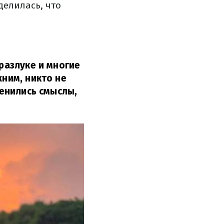
делилась, что
 разлуке и многие
жним, никто не
менились смыслы,