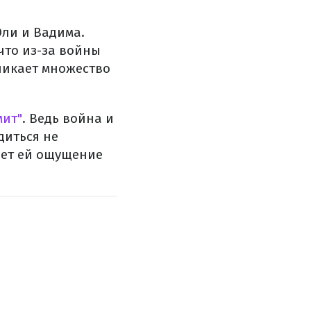
ли и Вадима.
что из-за войны
зникает множество
мит"
. Ведь война и
диться не
дает ей ощущение