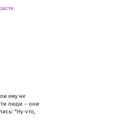
расте
ли ему не
эти люди – они
ись: "Ну что,