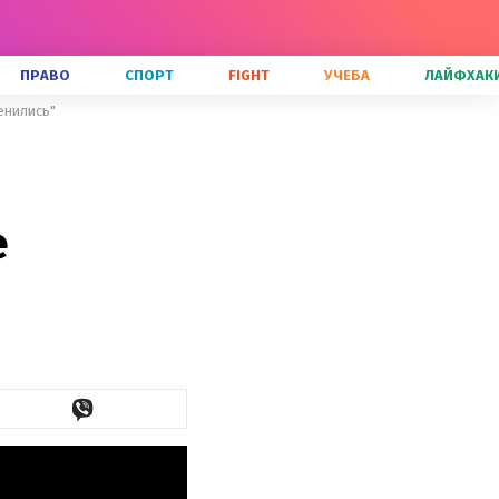
ПРАВО
СПОРТ
FIGHT
УЧЕБА
ЛАЙФХАК
енились"
е