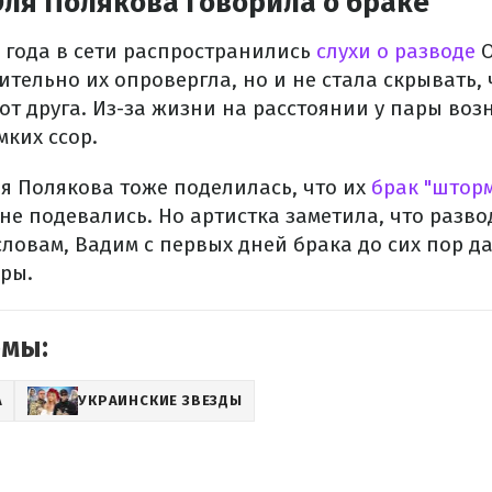
ля Полякова говорила о браке
 года в сети распространились
слухи о разводе
О
тельно их опровергла, но и не стала скрывать, 
от друга. Из-за жизни на расстоянии у пары во
мких ссор.
ля Полякова тоже поделилась, что их
брак "штор
е подевались. Но артистка заметила, что разво
словам, Вадим с первых дней брака до сих пор 
ры.
емы:
А
УКРАИНСКИЕ ЗВЕЗДЫ