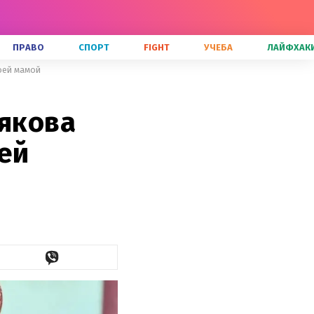
ПРАВО
СПОРТ
FIGHT
УЧЕБА
ЛАЙФХАК
оей мамой
лякова
ей