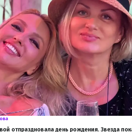
кова
вой отпраздновала день рождения. Звезда пок