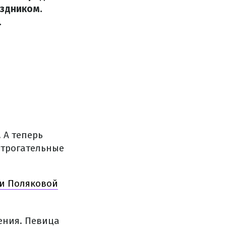
аздником.
.
. А теперь
 трогательные
ли Поляковой
ения. Певица