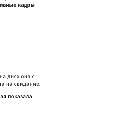
хивные кадры
на днях она с
ла на свидание.
кая показала