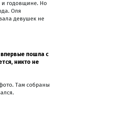
 и годовщине. Но
ода. Оля
вала девушек не
я впервые пошла с
ется, никто не
фото. Там собраны
ался.