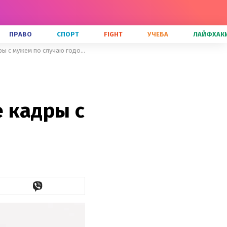
ПРАВО
СПОРТ
FIGHT
УЧЕБА
ЛАЙФХАК
22 года с первого свидания: Оля Цыбульская показала архивные кадры с мужем по случаю годовщины
 кадры с