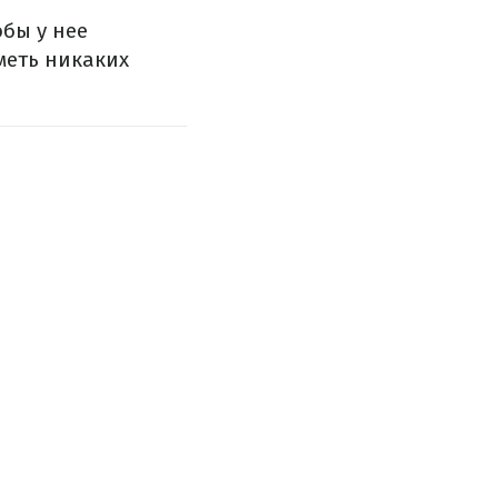
обы у нее
меть никаких