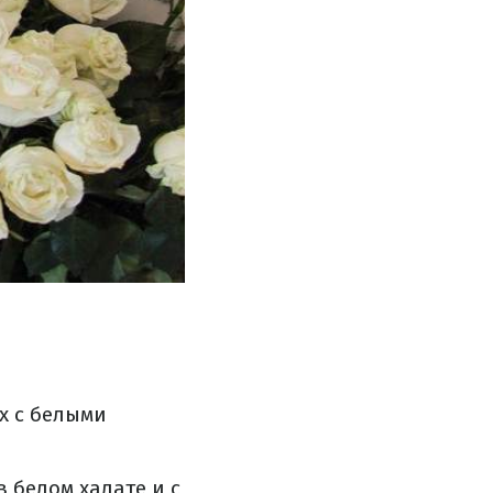
х с белыми
 белом халате и с