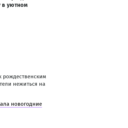
у в уютном
к рождественским
етели нежиться на
зала новогодние