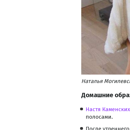
Наталья Могилевск
Домашние образ
Настя Каменских
полосами.
После утреннег