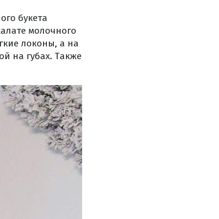
ого букета
халате молочного
гкие локоны, а на
й на губах. Также