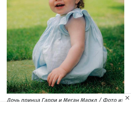
Дочь принца Гарри и Меган Маркл / Фото из
инстаграмма Мишана Гарримана
Эндрю, герцог Йоркский