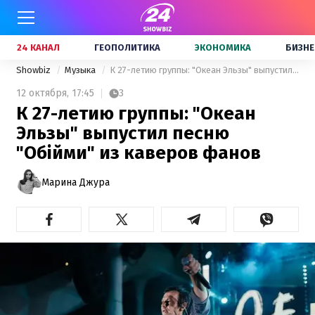
24 КАНАЛ
ГЕОПОЛИТИКА
ЭКОНОМИКА
БИЗНЕ
Showbiz
Музыка
К 27-летию группы: "Океан Эльзы" выпустил песню "Обійми" из каверов фанов
12 октября,
17:45
3
К 27-летию группы: "Океан
Эльзы" выпустил песню
"Обійми" из каверов фанов
Марина Джура