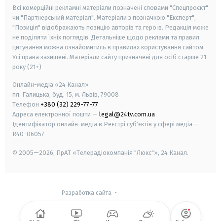
Всі комерційні рекламні матеріали позначені словами "Спецпроєкт"
чи "Партнерський матеріал". Матеріали з позначкою "Експерт",
"Позиція" відображають позицію авторів та героїв. Редакція може
не поділяти їхніх поглядів. Детальніше щодо реклами та правил
цитування можна ознайомитись в правилах користування сайтом.
Усі права захищені.
Матеріали сайту призначені для осіб старше
21
року (21+)
Онлайн-медіа «24 Канал»
пл. Галицька, буд. 15, м. Львів, 79008
Телефон
+380 (32) 229-77-77
Адреса електронної пошти —
legal@24tv.com.ua
Ідентифікатор онлайн-медіа в Реєстрі суб'єктів у сфері медіа —
R40-06057
© 2005—2026,
ПрАТ «Телерадіокомпанія "Люкс"», 24 Канал.
Разработка сайта
-