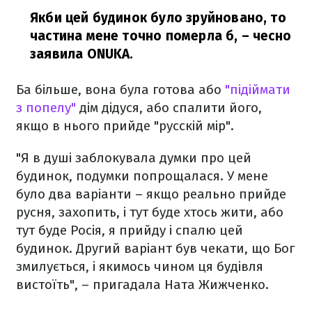
Якби цей будинок було зруйновано, то
частина мене точно померла б,
– чесно
заявила ONUKA.
Ба більше, вона була готова або
"підіймати
з попелу"
дім дідуся, або спалити його,
якщо в нього прийде "русскій мір".
"Я в душі заблокувала думки про цей
будинок, подумки попрощалася. У мене
було два варіанти – якщо реально прийде
русня, захопить, і тут буде хтось жити, або
тут буде Росія, я прийду і спалю цей
будинок. Другий варіант був чекати, що Бог
змилується, і якимось чином ця будівля
вистоїть", – пригадала Ната Жижченко.