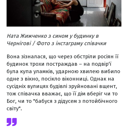
Ната Жижченко з сином у будинку в
Чернігові / Фото з інстаграму співачки
Вона зізналася, що через обстріли росіян її
будинок трохи постраждав – на подвір'ї
була купа уламків, ударною хвилею вибило
одне з вікно, посікло віконниці. Однак на
сусідніх вулицях будівлі зруйновані вщент,
тож співачка вважає, що її дім вберіг чи то
Бог, чи то "бабуся з дідусем з потойбічного
світу".