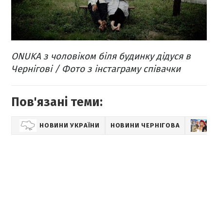
ONUKA з чоловіком біля будинку дідуся в
Чернігові / Фото з інстаграму співачки
Пов'язані теми:
НОВИНИ УКРАЇНИ
НОВИНИ ЧЕРНІГОВА
У