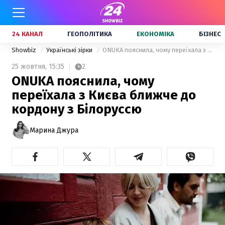
24 КАНАЛ
ГЕОПОЛІТИКА
ЕКОНОМІКА
БІЗНЕС
Showbiz
Українські зірки
ONUKA пояснила, чому переїхала з Києва ближче до кордону з Білоруссю
25 жовтня,
15:35
2
ONUKA пояснила, чому
переїхала з Києва ближче до
кордону з Білоруссю
Марина Джура