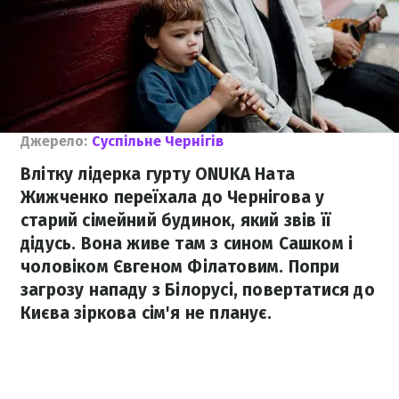
Джерело:
Суспільне Чернігів
Влітку лідерка гурту ONUKA Ната
Жижченко переїхала до Чернігова у
старий сімейний будинок, який звів її
дідусь. Вона живе там з сином Сашком і
чоловіком Євгеном Філатовим. Попри
загрозу нападу з Білорусі, повертатися до
Києва зіркова сім'я не планує.