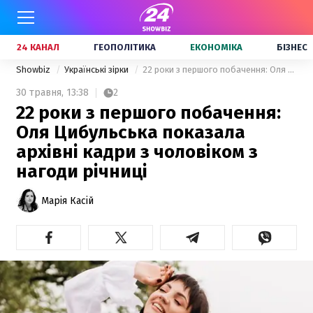
24 КАНАЛ
ГЕОПОЛІТИКА
ЕКОНОМІКА
БІЗНЕС
Showbiz
Українські зірки
22 роки з першого побачення: Оля Цибульська показала архівні кадри з чоловіком з нагоди річниці
30 травня,
13:38
2
22 роки з першого побачення:
Оля Цибульська показала
архівні кадри з чоловіком з
нагоди річниці
Марія Касій