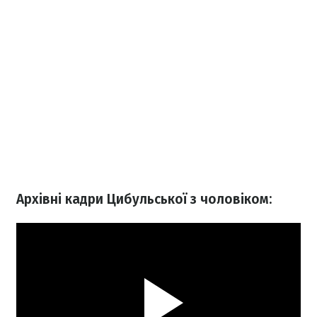
Архівні кадри Цибульської з чоловіком: