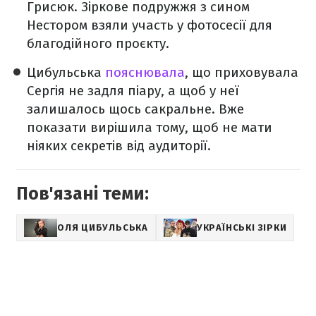
Грисюк. Зіркове подружжя з сином
Нестором взяли участь у фотосесії для
благодійного проєкту.
Цибульська
пояснювала
, що приховувала
Сергія не задля піару, а щоб у неї
залишалось щось сакральне. Вже
показати вирішила тому, щоб не мати
ніяких секретів від аудиторії.
Пов'язані теми:
ОЛЯ ЦИБУЛЬСЬКА
УКРАЇНСЬКІ ЗІРКИ