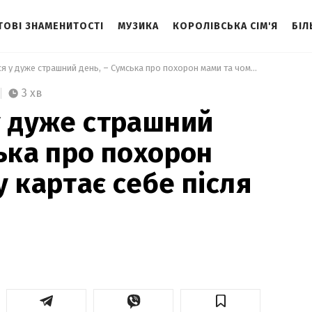
ТОВІ ЗНАМЕНИТОСТІ
МУЗИКА
КОРОЛІВСЬКА СІМ'Я
БІЛ
 Це сталося у дуже страшний день, – Сумська про похорон мами та чому картає себе після її смерті 
3 хв
у дуже страшний
ська про похорон
 картає себе після