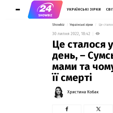
УКРАЇНСЬКІ ЗІРКИ
СВІ
Showbiz
Українські зірки
30 липня 2022,
18:42
Це сталося 
день, – Сум
мами та чому
її смерті
Христина Кобак