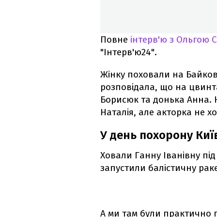
Повне
інтерв'ю з Ольгою 
"Інтерв'ю24".
Жінку поховали на Байков
розповідала, що на цвинта
Борисюк та донька Анна. 
Наталія, але акторка не х
У день похорону Киї
Ховали Ганну Іванівну під
запустили балістичну рак
А ми там були практично п