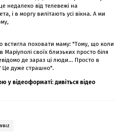
це недалеко від телевежі на
а, і в моргу вилітають усі вікна. А ми
ому,
о встигла поховати маму: "Тому, що коли
 Маріуполі своїх близьких просто біля
невідомо де зараз ці люди... Просто в
? Це дуже страшно".
ою у відеоформаті: дивіться відео
WBIZ