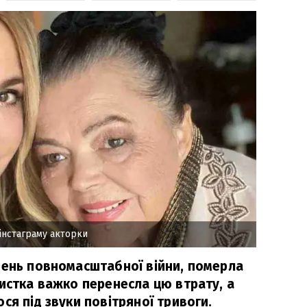
 інстаграму акторки
день повномасштабної війни, померла
тистка важко перенесла цю втрату, а
ся під звуки повітряної тривоги.