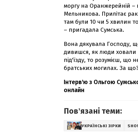
моргу на Оранжерейній – 
Мельникова. Прилітає ракет
там були 10 чи 5 хвилин т
– пригадала Сумська.
Вона дякувала Господу, щ
дивишся, як люди ховали в
під'їзду, то розумієш, що 
братських могилах. За що
Інтерв'ю з Ольгою Сумськ
онлайн
Повʼязані теми:
УКРАЇНСЬКІ ЗІРКИ
SHO