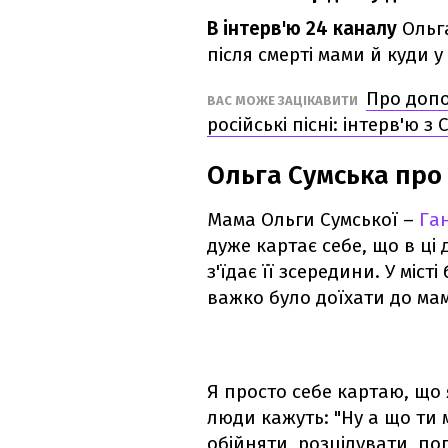
В інтерв'ю 24 каналу
Ольга
після смерті мами й куди 
Про допо
ВАС МОЖЕ ЗАЦІКАВИТИ
російські пісні: інтерв'ю 
Ольга Сумська про
Мама Ольги Сумської –
Га
дуже картає себе, що в ці 
з'їдає її зсередини. У міс
важко було доїхати до ма
Я просто себе картаю, що я
люди кажуть: "Ну а що ти 
обійняти, розцілувати, по