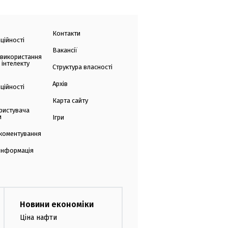
Контакти
ційності
Вакансії
 використання
 інтелекту
Структура власності
Архів
ційності
Карта сайту
ристувача
и
Ігри
коментування
 інформація
Новини економіки
Ціна нафти