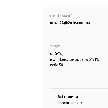
E-mail редакції
news24@24tv.com.ua
Ми тут:
м.Київ
,
вул. Володимирська
61/11,
офіс
50
Всі новини
Головні новини