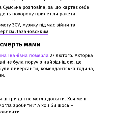
 Сумська розповіла, за що картає себе
у день похорону прилетіли ракети.
могу ЗСУ, музику під час війни та
з Сергієм Лазановським
 смерть мами
нна Іванівна померла
27 лютого. Акторка
дні не була поруч з найріднішою, це
ті були диверсанти, комендантська година,
ми.
 ці три дні не могла доїхати. Хоч мені
могла зробити?" А хоч би щось –
говорити,