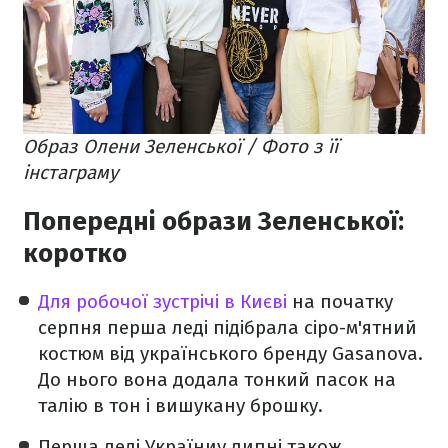
Образ Олени Зеленської / Фото з її
інстаграму
Попередні образи Зеленської:
коротко
Для робочої зустрічі в Києві
на початку
серпня перша леді підібрала сіро-м'ятний
костюм від українського бренду Gasanova.
До нього вона додала тонкий пасок на
талію в тон і вишукану брошку.
Перша леді Україниу липні також