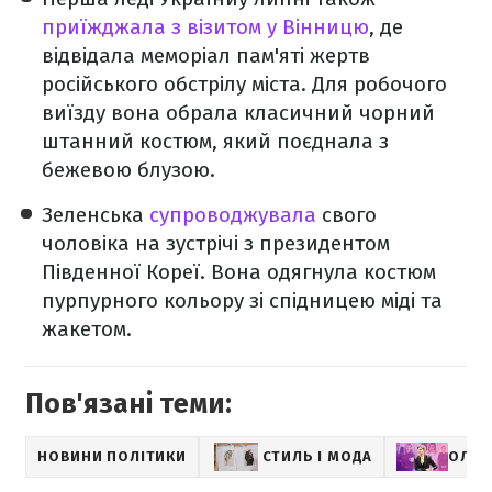
приїжджала з візитом у Вінницю
, де
відвідала меморіал пам'яті жертв
російського обстрілу міста. Для робочого
виїзду вона обрала класичний чорний
штанний костюм, який поєднала з
бежевою блузою.
Зеленська
супроводжувала
свого
чоловіка на зустрічі з президентом
Південної Кореї. Вона одягнула костюм
пурпурного кольору зі спідницею міді та
жакетом.
Пов'язані теми:
НОВИНИ ПОЛІТИКИ
СТИЛЬ І МОДА
ОЛЕН