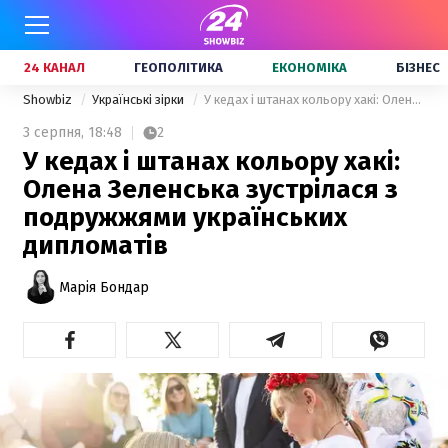
24 КАНАЛ
ГЕОПОЛІТИКА
ЕКОНОМІКА
БІЗНЕС
Showbiz
Українські зірки
У кедах і штанах кольору хакі: Олена Зеленська зустрілася з подружжями українських дипломатів
3 серпня,
18:48
2
У кедах і штанах кольору хакі:
Олена Зеленська зустрілася з
подружжями українських
дипломатів
Марія Бондар