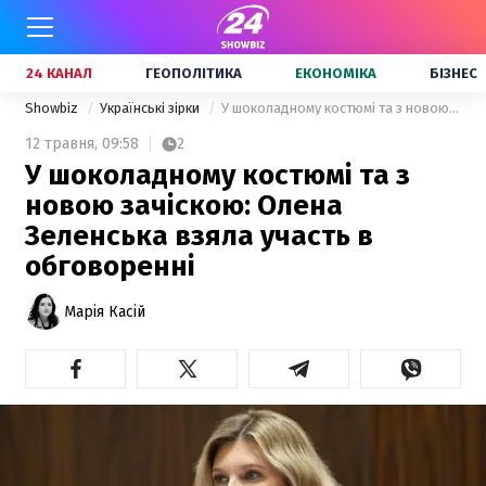
24 КАНАЛ
ГЕОПОЛІТИКА
ЕКОНОМІКА
БІЗНЕС
Showbiz
Українські зірки
У шоколадному костюмі та з новою зачіскою: Олена Зеленська взяла участь в обговоренні
12 травня,
09:58
2
У шоколадному костюмі та з
новою зачіскою: Олена
Зеленська взяла участь в
обговоренні
Марія Касій