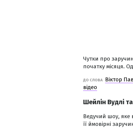
Чутки про заручин
початку місяця. Од
Віктор Па
ДО СЛОВА
відео
Шейлін Вудлі т
Ведучий шоу, яке 
її ймовірні заручи