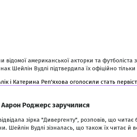
и відомої американської акторки та футболіста 
нак Шейлін Вудлі підтвердила їх офіційно тільки 
влік і Катерина Реп'яхова оголосили стать первіс
а Аарон Роджерс заручилися
відвідала зірка "Дивергенту", розповів, що читає
ни. Шейлін Вудлі зізналась, що також їх читає й 