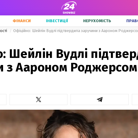
ФІНАНСИ
ІНВЕСТИЦІЇ
НЕРУХОМІСТЬ
ПРАВ
тості
Офіційно: Шейлін Вудлі підтвердила заручини з Аароном Роджерсо
: Шейлін Вудлі підтве
и з Аароном Роджерсом