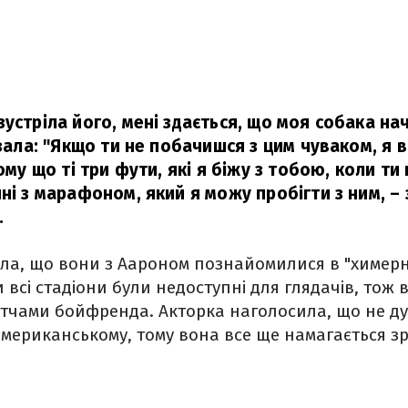
устріла його, мені здається, що моя собака на
азала: "Якщо ти не побачишся з цим чуваком, я в
тому що ті три фути, які я біжу з тобою, коли ти
ні з марафоном, який я можу пробігти з ним,
– 
.
ла, що вони з Аароном познайомилися в "химерн
 всі стадіони були недоступні для глядачів, тож 
атчами бойфренда. Акторка наголосила, що не ду
американському, тому вона все ще намагається зр