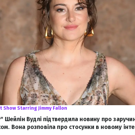
t Show Starring Jimmy Fallon
у" Шейлін Вудлі підтвердила новину про заручи
м. Вона розповіла про стосунки в новому інте