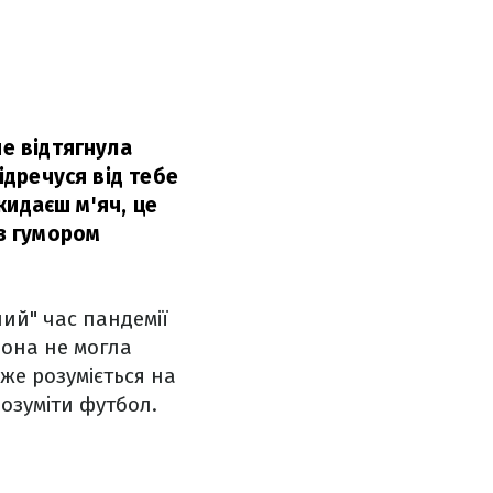
че відтягнула
ідречуся від тебе
 кидаєш м'яч, це
з гумором
ий" час пандемії
вона не могла
же розуміється на
озуміти футбол.