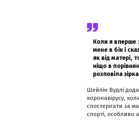
Коли я вперше з
мене в бік і ск
як від матері, 
ніщо в порівнян
розповіла зірка
Шейлін Вудлі дода
коронавірусу, коли
спостерігати за м
спорті, особливо 