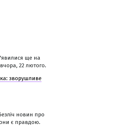
з'явилися ще на
вчора, 22 лютого.
тка: зворушливе
 безліч новин про
вони є правдою.