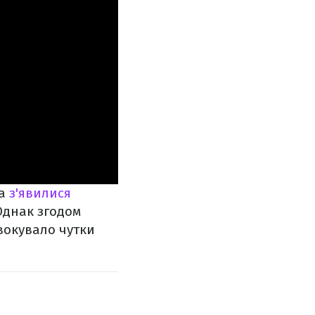
са
з'явилися
 Однак згодом
вокувало чутки