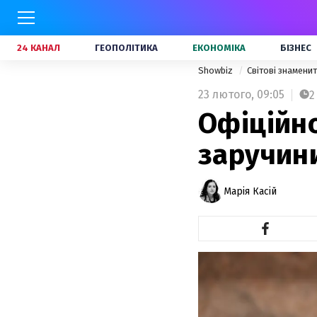
24 КАНАЛ
ГЕОПОЛІТИКА
ЕКОНОМІКА
БІЗНЕС
Showbiz
Світові знамени
23 лютого,
09:05
2
Офіційно
заручин
Марія Касій