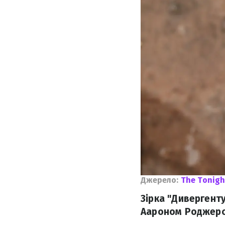
Джерело:
The Tonigh
Зірка "Дивергент
Аароном Роджерсо