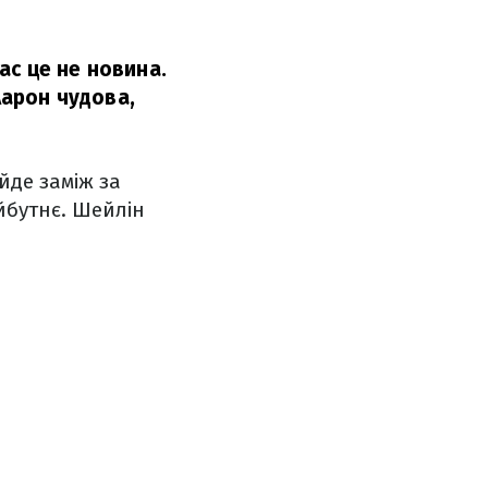
нас це не новина.
Аарон чудова,
йде заміж за
йбутнє. Шейлін