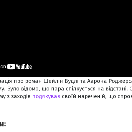
мація про роман Шейлін Вудлі та Аарона Роджер
у. Було відомо, що пара спілкується на відстані.
му з заходів
подякував
своїй нареченій, що спро
и: