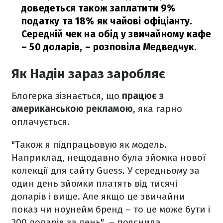
доведеться також заплатити 9%
податку та 18% як чайові офіціанту.
Середній чек на обід у звичайному кафе
– 50 доларів,
– розповіла Медведчук.
Як Надін зараз заробляє
Блогерка зізнається, що
працює з
американською рекламою
, яка гарно
оплачується.
"Також я підпрацьовую як модель.
Наприклад, нещодавно була зйомка нової
колекції для сайту Guess. У середньому за
один день зйомки платять від тисячі
доларів і вище. Але якщо це звичайни
показ чи ноунейм бренд – то це може бути і
200 доларів за день", – пояснила