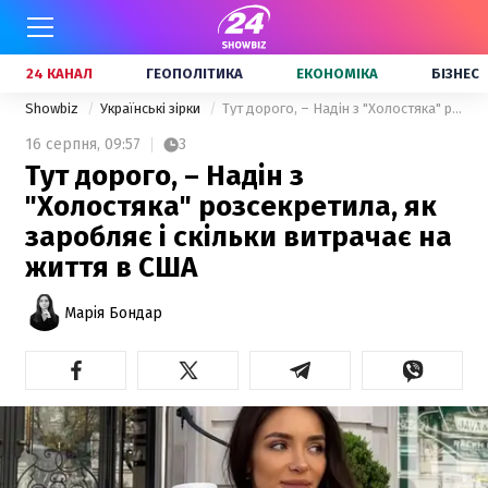
24 КАНАЛ
ГЕОПОЛІТИКА
ЕКОНОМІКА
БІЗНЕС
Showbiz
Українські зірки
Тут дорого, – Надін з "Холостяка" розсекретила, як заробляє і скільки витрачає на життя в США
16 серпня,
09:57
3
Тут дорого, – Надін з
"Холостяка" розсекретила, як
заробляє і скільки витрачає на
життя в США
Марія Бондар