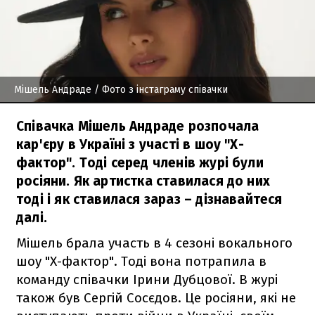
Мішель Андраде
/ Фото з інстаграму співачки
Співачка Мішель Андраде розпочала
кар'єру в Україні з участі в шоу "Х-
фактор". Тоді серед членів журі були
росіяни. Як артистка ставилася до них
тоді і як ставилася зараз – дізнавайтеся
далі.
Мішель брала участь в 4 сезоні вокального
шоу "Х-фактор". Тоді вона потрапила в
команду співачки Ірини Дубцової. В журі
також був Сергій Сосєдов. Це росіяни, які не