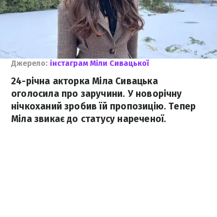
Джерело:
інстаграм Міли Сивацької
24-річна акторка Міла Сивацька
оголосила про заручини. У новорічну
нічкоханий зробив їй пропозицію. Тепер
Міла звикає до статусу нареченої.