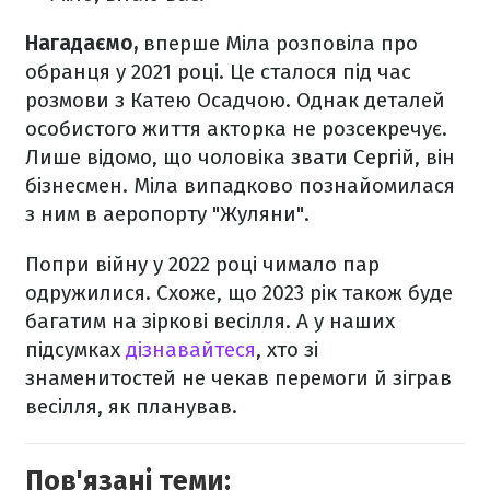
Нагадаємо,
вперше Міла розповіла про
обранця у 2021 році. Це сталося під час
розмови з Катею Осадчою. Однак деталей
особистого життя акторка не розсекречує.
Лише відомо, що чоловіка звати Сергій, він
бізнесмен. Міла випадково познайомилася
з ним в аеропорту "Жуляни".
Попри війну у 2022 році чимало пар
одружилися. Схоже, що 2023 рік також буде
багатим на зіркові весілля. А у наших
підсумках
дізнавайтеся
, хто зі
знаменитостей не чекав перемоги й зіграв
весілля, як планував.
Пов'язані теми: