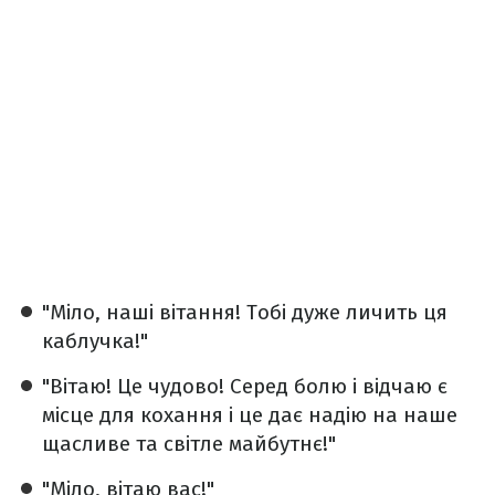
"Міло, наші вітання! Тобі дуже личить ця
каблучка!"
"Вітаю! Це чудово! Серед болю і відчаю є
місце для кохання і це дає надію на наше
щасливе та світле майбутнє!"
"Міло, вітаю вас!"