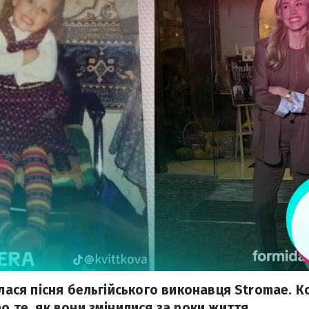
илася пісня бельгійського виконавця Stromae. К
о те, як вони змінилися за роки життя.