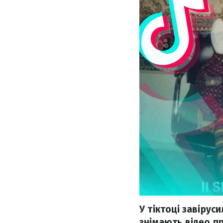
У тіктоці завірус
знімають відео пр