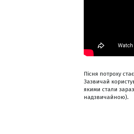
Пісня потроху стає
Зазвичай користув
якими стали зараз
надзвичайною).