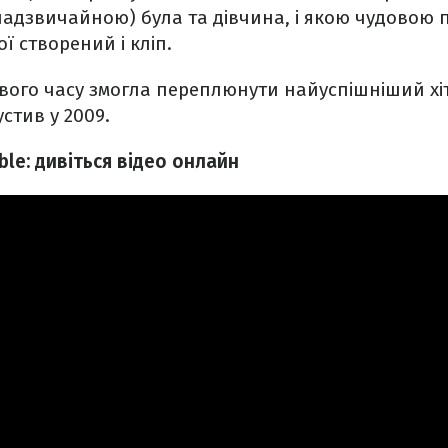
надзвичайною) була та дівчина, і якою чудовою 
ї створений і кліп.
свого часу змогла переплюнути найуспішніший хіт
стив у 2009.
ble: дивіться відео онлайн