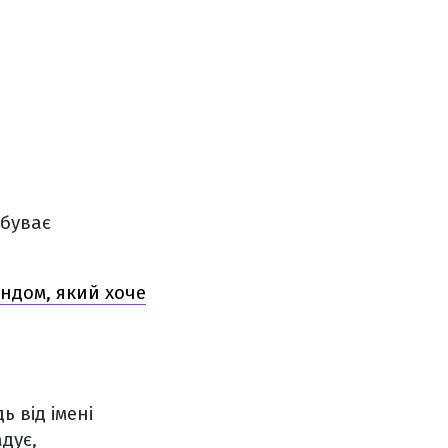
абуває
ендом, який хоче
ь від імені
дує,