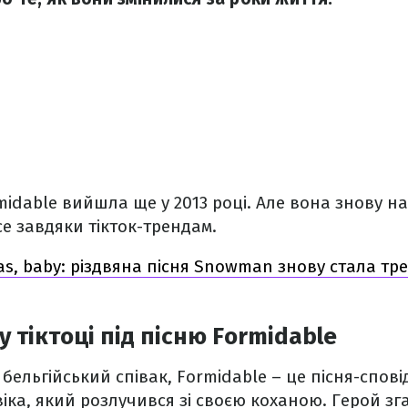
midable вийшла ще у 2013 році. Але вона знову н
се завдяки тікток-трендам.
mas, baby: різдвяна пісня Snowman знову стала тр
 тіктоці під пісню Formidable
бельгійський співак, Formidable – це пісня-сповід
іка, який розлучився зі своєю коханою. Герой зга