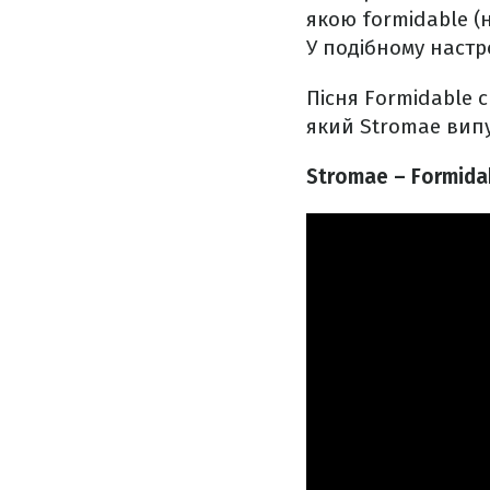
якою formidable (
У подібному настро
Пісня Formidable 
який Stromae випу
Stromae – Formida