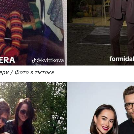
ери / Фото з тіктока