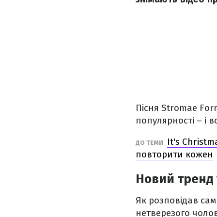
Пісня Stromae For
популярності – і в
It's Christ
ДО ТЕМИ
повторити кожен
Новий тренд у
Як розповідав сам 
нетверезого чолов