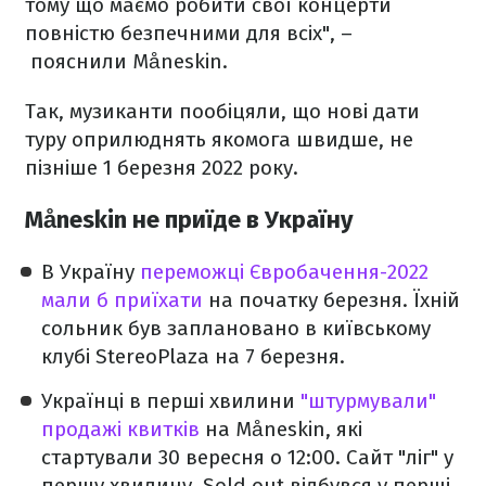
тому що маємо робити свої концерти
повністю безпечними для всіх", –
пояснили Måneskin.
Так, музиканти пообіцяли, що нові дати
туру оприлюднять якомога швидше, не
пізніше 1 березня 2022 року.
Måneskin не приїде в Україну
В Україну
переможці Євробачення-2022
мали б приїхати
на початку березня. Їхній
сольник був заплановано в київському
клубі StereoPlaza на 7 березня.
Українці в перші хвилини
"штурмували"
продажі квитків
на Måneskin, які
стартували 30 вересня о 12:00. Сайт "ліг" у
першу хвилину. Sold out відбувся у перші