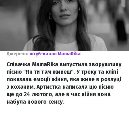
Джерело:
ютуб-канал MamaRika
Співачка MamaRika випустила зворушливу
пісню "Як ти там живеш". У треку та кліпі
показала емоції жінки, яка живе в розлуці
з коханим. Артистка написала цю пісню
ще до 24 лютого, але в час війни вона
набула нового сенсу.