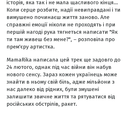
історія, яка так і не мала щасливого кінця…
Коли серце розбите, надії невиправдані і ти
вимушено починаєш життя заново. Але
справжні емоції ніколи не проходять і при
першій нагоді рука тягнеться написати "Як
ти там живеш без мене?", – розповіла про
прем'єру артистка.
MamaRika написала цей трек ще задовго до
24 лютого, однак під час війни він набув
нового сенсу. Зараз кожен українець може
знайти в ньому свій біль, адже мільйони з
нас далеко від рідних, були змушені
залишити звичне життя та рятуватися від
російських обстрілів, ракет.