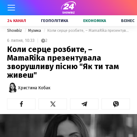
24 КАНАЛ
ГЕОПОЛІТИКА
ЕКОНОМІКА
БІЗНЕС
Showbiz
Музика
Коли серце розбите, – MamaRika презентувала зворушливу пісню "Як ти там живеш"
6 липня,
10:33
2
Коли серце розбите, –
MamaRika презентувала
зворушливу пісню "Як ти там
живеш"
Христина Кобак