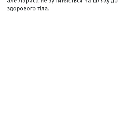
але Лариса не зупиняється на шляху до
здорового тіла.