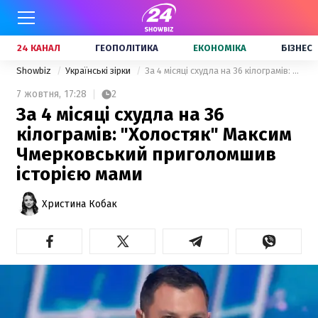
24 КАНАЛ
ГЕОПОЛІТИКА
ЕКОНОМІКА
БІЗНЕС
Showbiz
Українські зірки
За 4 місяці схудла на 36 кілограмів: "Холостяк" Максим Чмерковський приголомшив історією мами
7 жовтня,
17:28
2
За 4 місяці схудла на 36
кілограмів: "Холостяк" Максим
Чмерковський приголомшив
історією мами
Христина Кобак