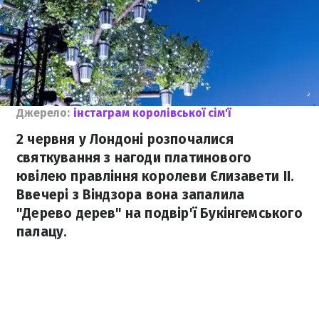
Джерело:
інстаграм королівської сім'ї
2 червня у Лондоні розпочалися
святкування з нагоди платинового
ювілею правління королеви Єлизавети II.
Ввечері з Віндзора вона запалила
"Дерево дерев" на подвір'ї Букінгемського
палацу.