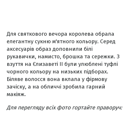
Для святкового вечора королева обрала
елегантну сукню м'ятного кольору. Серед
аксесуарів образ доповнили білі
рукавички, намисто, брошка та сережки. З
взуття на Єлизаветі II були улюблені туфлі
чорного кольору на низьких підборах.
Біляве волосся вона вклала у фірмову
зачіску, а на обличчі зробила гарний
макіяж.
Для перегляду всіх фото гортайте праворуч: