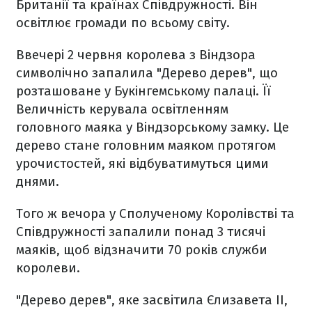
Британії та країнах Співдружності. Він
освітлює громади по всьому світу.
Ввечері 2 червня королева з Віндзора
символічно запалила "Дерево дерев", що
розташоване у Букінгемському палаці. Її
Величність керувала освітленням
головного маяка у Віндзорському замку. Це
дерево стане головним маяком протягом
урочистостей, які відбуватимуться цими
днями.
Того ж вечора у Сполученому Королівстві та
Співдружності запалили понад 3 тисячі
маяків, щоб відзначити 70 років служби
королеви.
"Дерево дерев", яке засвітила Єлизавета II,