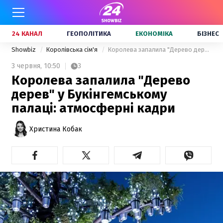
24 КАНАЛ
ГЕОПОЛІТИКА
ЕКОНОМІКА
БІЗНЕС
Showbiz
Королівська сім'я
Королева запалила "Дерево дерев" у Букінгемському палаці: атмосферні кадри
3 червня,
10:50
3
Королева запалила "Дерево
дерев" у Букінгемському
палаці: атмосферні кадри
Христина Кобак