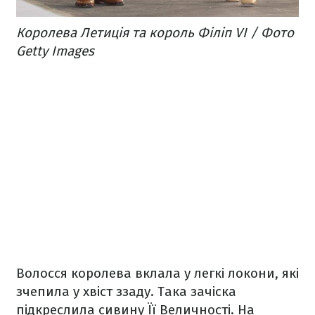
Королева Летиція та король Філіп VI / Фото
Getty Images
Волосся королева вклала у легкі локони, які
зчепила у хвіст ззаду. Така зачіска
підкреслила сивину Її Величності. На