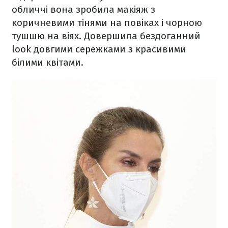
обличчі вона зробила макіяж з
коричневими тінями на повіках і чорною
тушшю на віях. Довершила бездоганний
look довгими сережками з красивими
білими квітами.