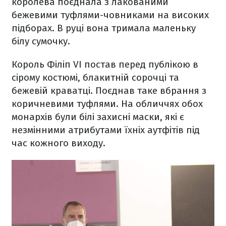
королева поєднала з лакованими
бежевими туфлями-човниками на високих
підборах. В руці вона тримала маленьку
білу сумочку.
Король Філіп VI постав перед публікою в
сірому костюмі, блакитній сорочці та
бежевій краватці. Поєднав таке вбрання з
коричневими туфлями. На обличчях обох
монархів були білі захисні маски, які є
незмінними атрибутами їхніх аутфітів під
час кожного виходу.