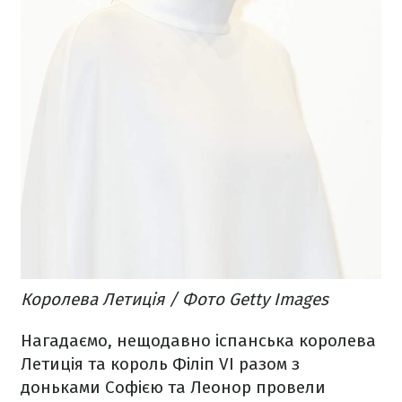
Королева Летиція / Фото Getty Images
Нагадаємо, нещодавно іспанська королева
Летиція та король Філіп VI разом з
доньками Софією та Леонор провели