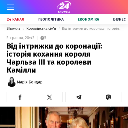
24 КАНАЛ
ГЕОПОЛІТИКА
ЕКОНОМІКА
БІЗНЕС
Showbiz
Королівська сім'я
Від інтрижки до коронації: історія кохання короля Чарльза III та королеви Камілли
5 травня,
20:42
5
Від інтрижки до коронації:
історія кохання короля
Чарльза III та королеви
Камілли
Марія Бондар