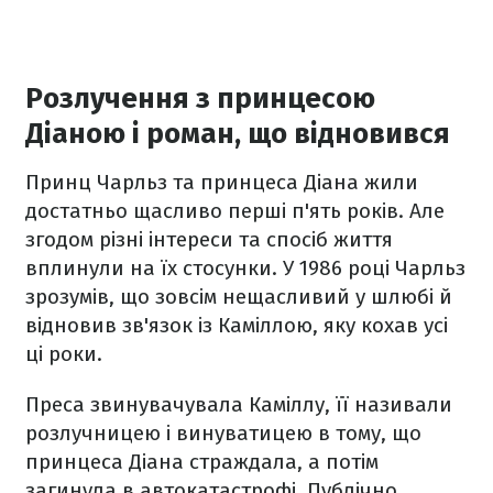
Розлучення з принцесою
Діаною і роман, що відновився
Принц Чарльз та принцеса Діана жили
достатньо щасливо перші п'ять років. Але
згодом різні інтереси та спосіб життя
вплинули на їх стосунки. У 1986 році Чарльз
зрозумів, що зовсім нещасливий у шлюбі й
відновив зв'язок із Каміллою, яку кохав усі
ці роки.
Преса звинувачувала Каміллу, її називали
розлучницею і винуватицею в тому, що
принцеса Діана страждала, а потім
загинула в автокатастрофі. Публічно