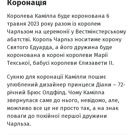
Коронація
Королева Камілла буде коронована 6
травня 2023 року разом із королем
Чарльзом на церемонії у Вестмінстерському
абатстві. Король Чарльз носитиме корону
Святого Едуарда, а його дружина буде
коронована в короні королеви Марії
Текської, бабусі королеви Єлизавети II.
Сукню для коронації Камілли пошиє
улюблений дизайнер принцеси Діани – 72-
річний Брюс Олдфілд. Чому Камілла
звернулася саме до нього, невідомо, але,
можливо все це не просто так, а на знак
поваги до покійної першої дружини
Чарльза.