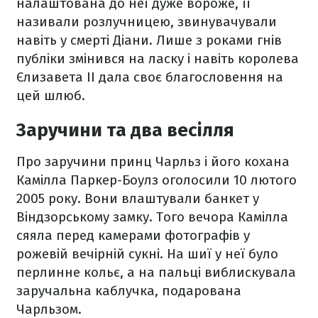
налаштована до неї дуже вороже, її
називали розлучницею, звинувачували
навіть у смерті Діани. Лише з роками гнів
публіки змінився на ласку і навіть королева
Єлизавета II дала своє благословення на
цей шлюб.
Заручини та два весілля
Про заручини принц Чарльз і його кохана
Камілла Паркер-Боулз оголосили 10 лютого
2005 року. Вони влаштували банкет у
Віндзорському замку. Того вечора Камілла
сяяла перед камерами фотографів у
рожевій вечірній сукні. На шиї у неї було
перлинне кольє, а на пальці виблискувала
заручальна каблучка, подарована
Чарльзом.