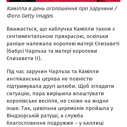
Камілла в день оголошення про заручини /
Фото Getty Images
Вважається, що каблучка Камілли також є
сентиментальною прикрасою, оскільки
раніше належала королеві матері Єлизаветі
(бабусі Чарльза та матері королеви
Єлизавети II).
Під час заручин Чарльза та Камілли
англіканська церква не повністю
підтримувала другі шлюби. Щоб згладити
ситуацію, пара вирішила влаштувати
королівське весілля, не схоже на жодне
інше. Так, цивільна церемонія пройшла у
Віндзорській ратуші, а служба
благословення подружжя – у каплиці