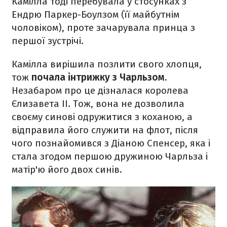
Камілла тоді перебувала у стосунках з
Ендрю Паркер-Боулзом (її майбутнім
чоловіком), проте зачарувала принца з
першої зустрічі.
Камілла вирішила позлити свого хлопця,
тож
почала інтрижку з Чарльзом
.
Незабаром про це дізналася королева
Єлизавета ІІ. Тож, вона не дозволила
своєму синові одружитися з коханою, а
відправила його служити на флот, після
чого познайомився з Діаною Спенсер, яка і
стала згодом першою дружиною Чарльза і
матір'ю його двох синів.