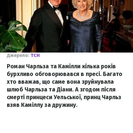
Джерело:
ТСН
Роман Чарльза та Камілли кілька років
бурхливо обговорювався в пресі. Багато
хто вважав, що саме вона зруйнувала
шлюб Чарльза та Діани. А згодом після
смерті принцеси Уельської, принц Чарльз
взяв Каміллу за дружину.