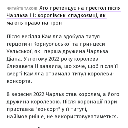
Хто претендує на престол після
ЧИТАЙТЕ ТАКОЖ
Чарльза III: королівські спадкоємці, які
мають право на трон
Після весілля Камілла здобула титул
герцогині Корнуольської та принцеси
Уельської, як і перша дружина Чарльза
Діана. У лютому 2022 року королева
Єлизавета II заявила, що хоче, щоб після її
смерті Камілла отримала титул королеви-
консорта.
8 вересня 2022 Чарльз став королем, а його
дружина королевою. Після коронації пари
приставка "консорт" у її титулі,
найімовірніше, не використовуватиметься.