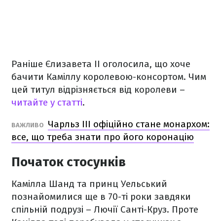
Раніше Єлизавета II оголосила, що хоче
бачити Каміллу королевою-консортом. Чим
цей титул відрізняється від королеви –
читайте у статті
.
Чарльз III офіційно стане монархом:
ВАЖЛИВО
все, що треба знати про його коронацію
Початок стосунків
Камілла Шанд та принц Уельський
познайомилися ще в 70-ті роки завдяки
спільній подрузі – Лючії Санті-Круз. Проте