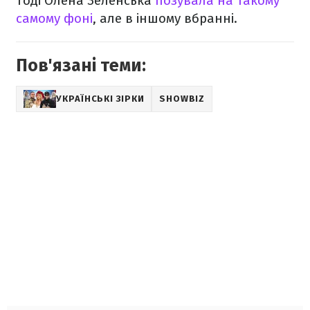
Тоді Олена Зеленська
позувала на такому
самому фоні
, але в іншому вбранні.
Пов'язані теми:
УКРАЇНСЬКІ ЗІРКИ
SHOWBIZ