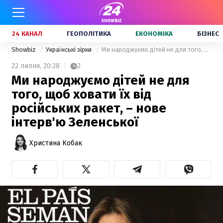
24 КАНАЛ
ГЕОПОЛІТИКА
ЕКОНОМІКА
БІЗНЕС
Showbiz
Українські зірки
Ми народжуємо дітей не для того, щоб ховати їх від російських ракет, – нове інтерв'ю Зеленської
22 липня,
20:28
2
Ми народжуємо дітей не для
того, щоб ховати їх від
російських ракет, – нове
інтерв'ю Зеленської
Христина Кобак