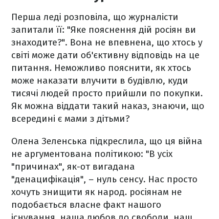
Перша леді розповіла, що журналісти
запитали її: "Яке пояснення дій росіян ви
знаходите?". Вона не впевнена, що хтось у
світі може дати об'єктивну відповідь на це
питання. Неможливо пояснити, як хтось
може наказати влучити в будівлю, куди
тисячі людей просто прийшли по покупки.
Як можна віддати такий наказ, знаючи, що
всередині є мами з дітьми?
Олена Зеленська підкреслила, що ця війна
не аргументована політикою: "В усіх
"причинах", як-от вигадана
"денацифікація", – нуль сенсу. Нас просто
хочуть знищити як народ. росіянам не
подобається власне факт нашого
існування, наша любов до свободи, наш