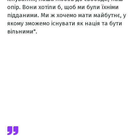
опір. Вони хотіли б, щоб ми були їхніми
підданими. Ми ж хочемо мати майбутнє, у
якому зможемо існувати як нація та бути
вільними".