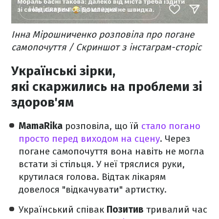
Інна Мірошниченко розповіла про погане
самопочуття / Скриншот з інстаграм-сторіс
Українські зірки,
які скаржились на проблеми зі
здоров'ям
MamaRika
розповіла, що їй
стало погано
просто перед виходом на сцену
. Через
погане самопочуття вона навіть не могла
встати зі стільця. У неї тряслися руки,
крутилася голова. Відтак лікарям
довелося "відкачувати" артистку.
Український співак
Позитив
тривалий час