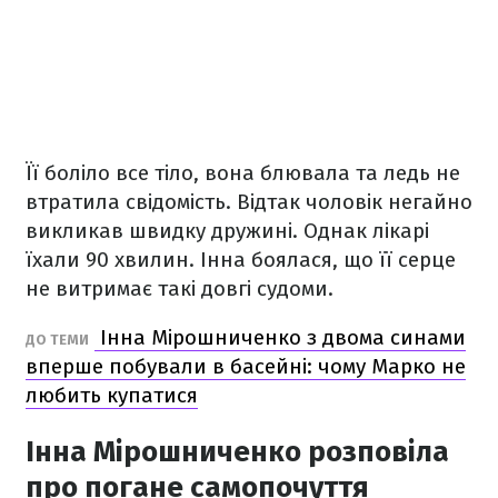
Її боліло все тіло, вона блювала та ледь не
втратила свідомість. Відтак чоловік негайно
викликав швидку дружині. Однак лікарі
їхали 90 хвилин. Інна боялася, що її серце
не витримає такі довгі судоми.
Інна Мірошниченко з двома синами
ДО ТЕМИ
вперше побували в басейні: чому Марко не
любить купатися
Інна Мірошниченко розповіла
про погане самопочуття