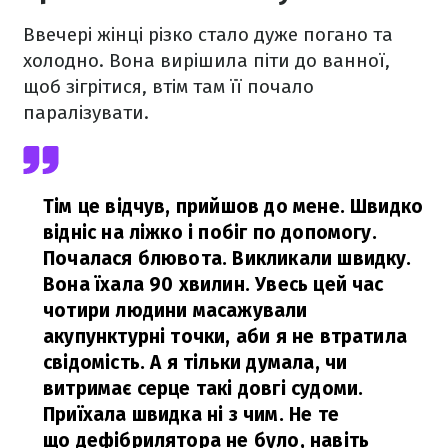
Ввечері жінці різко стало дуже погано та
холодно. Вона вирішила піти до ванної,
щоб зігрітися, втім там її почало
паралізувати.
Тім це відчув, прийшов до мене. Швидко
відніс на ліжко і побіг по допомогу.
Почалася блювота. Викликали швидку.
Вона їхала 90 хвилин. Увесь цей час
чотири людини масажували
акупунктурні точки, аби я не втратила
свідомість. А я тільки думала, чи
витримає серце такі довгі судоми.
Приїхала швидка ні з чим. Не те
що дефібрилятора не було, навіть