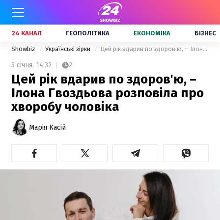
24 КАНАЛ
ГЕОПОЛІТИКА
ЕКОНОМІКА
БІЗНЕС
Showbiz
Українські зірки
Цей рік вдарив по здоров'ю, – Ілона Гвоздьова розповіла про хворобу чоловіка
3 січня,
14:32
2
Цей рік вдарив по здоров'ю, –
Ілона Гвоздьова розповіла про
хворобу чоловіка
Марія Касій