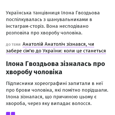
Українська танцівниця Ілона Гвоздьова
поспілкувалась з шанувальниками в
інстаграм-сторіз. Вона несподівано
розповіла про хворобу чоловіка.
Анатолій Анатоліч зізнався, чи
ДО ТЕМИ
забере сім'ю до України: коли це станеться
Ілона Гвоздьова зізналась про
хворобу чоловіка
Підписники хореографині запитали в неї
про брови чоловіка, які помітно порідшали.
Ілона зізналася, що причиною цьому є
хвороба, через яку випадає волосся.