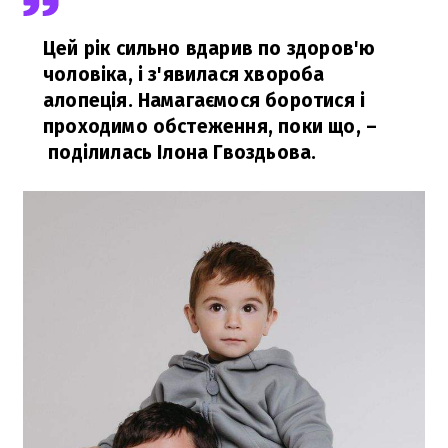
Цей рік сильно вдарив по здоров'ю
чоловіка, і з'явилася хвороба
алопеція. Намагаємося боротися і
проходимо обстеження, поки що,
–
поділилась Ілона Гвоздьова.