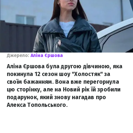
Джерело:
Аліна Єршова
Аліна Єршова була другою дівчиною, яка
покинула 12 сезон шоу "Холостяк" за
своїм бажанням. Вона вже перегорнула
цю сторінку, але на Новий рік їй зробили
подарунок, який знову нагадав про
Алекса Топольського.