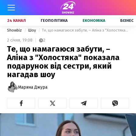
24 КАНАЛ
ГЕОПОЛІТИКА
ЕКОНОМІКА
БІЗНЕС
Showbiz
Шоу
Те, що намагаюся забути, – Аліна з "Холостяка" показала подарунок від сестри, який нагадав шоу
2 січня,
19:08
2
Те, що намагаюся забути, –
Аліна з "Холостяка" показала
подарунок від сестри, який
нагадав шоу
Марина Джура