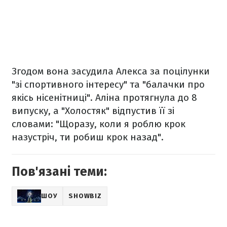
Згодом вона засудила Алекса за поцілунки
"зі спортивного інтересу" та "балачки про
якісь нісенітниці". Аліна протягнула до 8
випуску, а "Холостяк" відпустив її зі
словами: "Щоразу, коли я роблю крок
назустріч, ти робиш крок назад".
Пов'язані теми:
ШОУ
SHOWBIZ