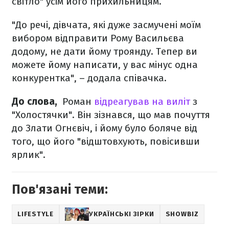
світло" усім його прихильницям.
"До речі, дівчата, які дуже засмучені моїм
вибором відправити Рому Васильєва
додому, не дати йому троянду. Тепер ви
можете йому написати, у вас мінус одна
конкурентка", – додала співачка.
До слова,
Роман
відреагував на виліт
з
"Холостячки". Він зізнався, що мав почуття
до Злати Огнєвіч, і йому було боляче від
того, що його "відштовхують, повісивши
ярлик".
Пов'язані теми:
LIFESTYLE
УКРАЇНСЬКІ ЗІРКИ
SHOWBIZ