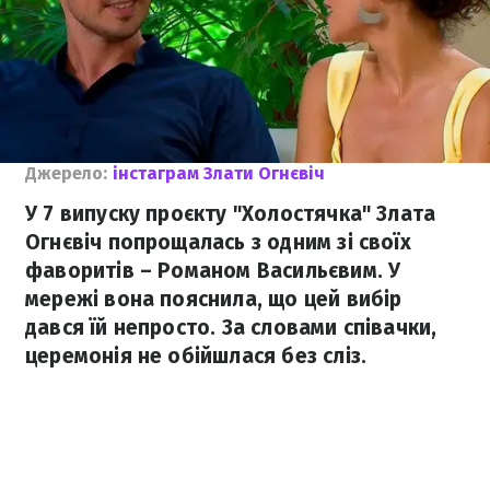
Джерело:
інстаграм Злати Огнєвіч
У 7 випуску проєкту "Холостячка" Злата
Огнєвіч попрощалась з одним зі своїх
фаворитів – Романом Васильєвим. У
мережі вона пояснила, що цей вибір
дався їй непросто. За словами співачки,
церемонія не обійшлася без сліз.