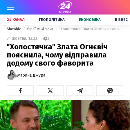
24 КАНАЛ
ГЕОПОЛІТИКА
ЕКОНОМІКА
БІЗНЕС
Showbiz
Українські зірки
"Холостячка" Злата Огнєвіч пояснила, чому відправила додому свого фаворита
31 жовтня,
12:33
2
"Холостячка" Злата Огнєвіч
пояснила, чому відправила
додому свого фаворита
Марина Джура