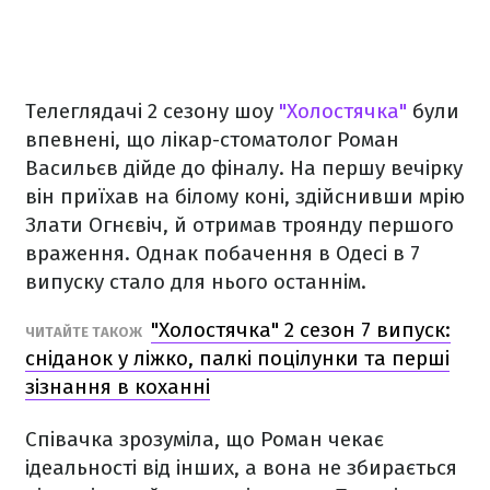
Телеглядачі 2 сезону шоу
"Холостячка"
були
впевнені, що лікар-стоматолог Роман
Васильєв дійде до фіналу. На першу вечірку
він приїхав на білому коні, здійснивши мрію
Злати Огнєвіч, й отримав троянду першого
враження. Однак побачення в Одесі в 7
випуску стало для нього останнім.
"Холостячка" 2 сезон 7 випуск:
ЧИТАЙТЕ ТАКОЖ
сніданок у ліжко, палкі поцілунки та перші
зізнання в коханні
Співачка зрозуміла, що Роман чекає
ідеальності від інших, а вона не збирається