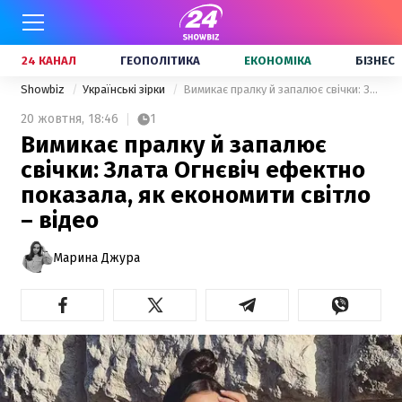
24 КАНАЛ
ГЕОПОЛІТИКА
ЕКОНОМІКА
БІЗНЕС
Showbiz
Українські зірки
Вимикає пралку й запалює свічки: Злата Огнєвіч ефектно показала, як економити світло – відео
20 жовтня,
18:46
1
Вимикає пралку й запалює
свічки: Злата Огнєвіч ефектно
показала, як економити світло
– відео
Марина Джура