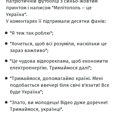
патріотичній футболці з синьо-жовтим
принтом і написом "Мелітополь – це
Україна".
У коментарях її підтримали десятки фанів:
"Я теж так роблю";
"Хочеться, щоб всі розуміли, наскільки це
зараз важливо";
"Це чудова відеореклама, щоб економити
електроенергію. Тримаймося далі";
"Тримаймося, допомагаймо країні. Мені
подобається ввечері біля свічі в'язати! Все
буде Україна";
"Злато, ви молодець! Відео дуже доречне!
Тримаймося, українці".