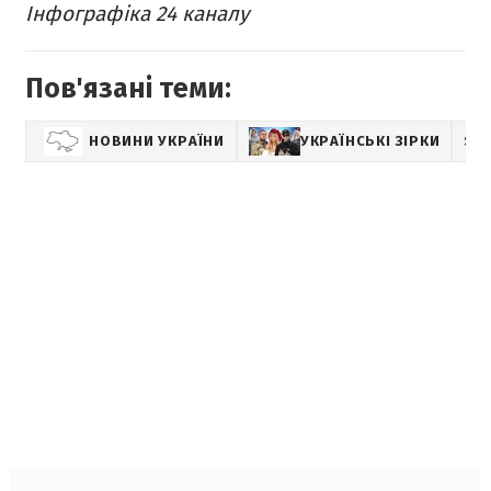
Інфографіка 24 каналу
Пов'язані теми:
НОВИНИ УКРАЇНИ
УКРАЇНСЬКІ ЗІРКИ
SH