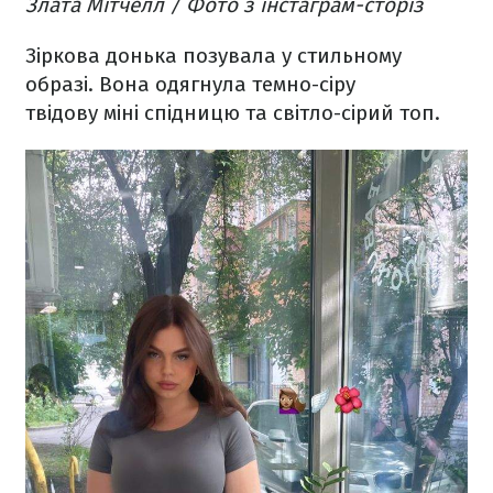
Злата Мітчелл / Фото з інстаграм-сторіз
Зіркова донька позувала у стильному
образі. Вона одягнула темно-сіру
твідову міні спідницю та світло-сірий топ.