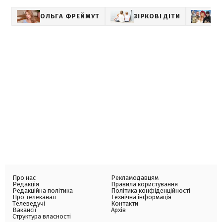
ОЛЬГА ФРЕЙМУТ
ЗІРКОВІ ДІТИ
У
Про нас
Рекламодавцям
Редакція
Правила користування
Редакційна політика
Політика конфіденційності
Про телеканал
Технічна інформація
Телеведучі
Контакти
Вакансії
Архів
Структура власності