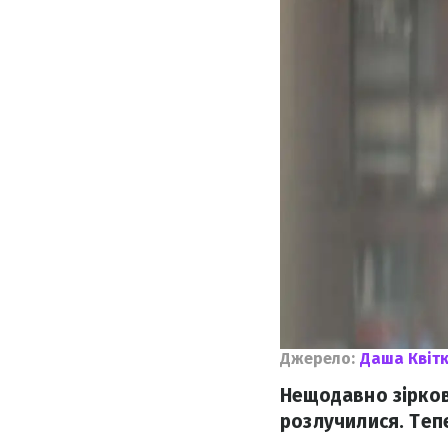
Джерело:
Даша Квіт
Нещодавно зірков
розлучилися. Теп