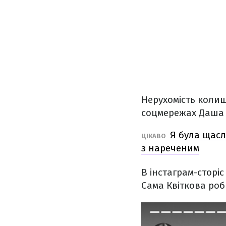
Нерухомість колиш
соцмережах Даша К
Я була щасл
ЦІКАВО
з нареченим
В інстаграм-сторі
Сама Квіткова роб