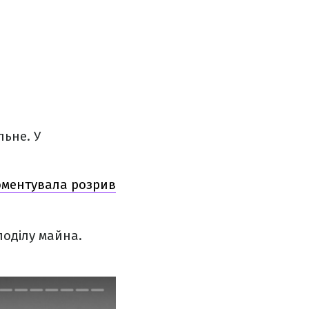
льне. У
коментувала розрив
поділу майна.