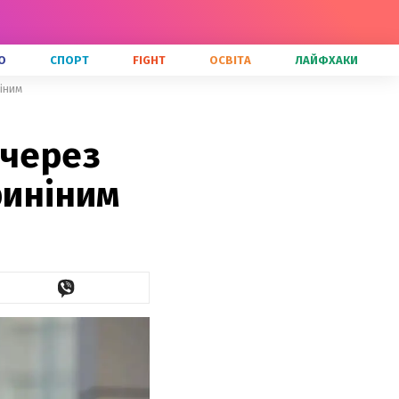
О
СПОРТ
FIGHT
ОСВІТА
ЛАЙФХАКИ
іним
 через
риніним