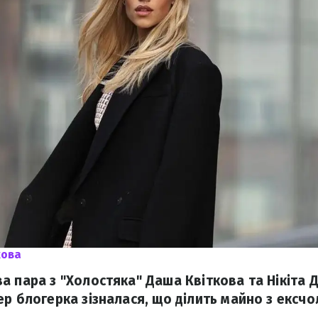
кова
а пара з "Холостяка" Даша Квіткова та Нікіта 
ер блогерка зізналася, що ділить майно з ексчо