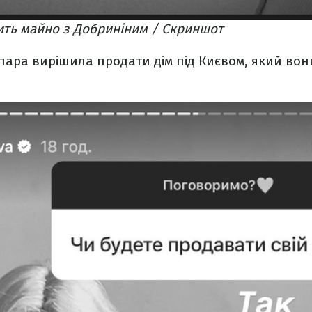
ить майно з Добриніним / Скриншот
а пара вирішила продати дім під Києвом, який вон