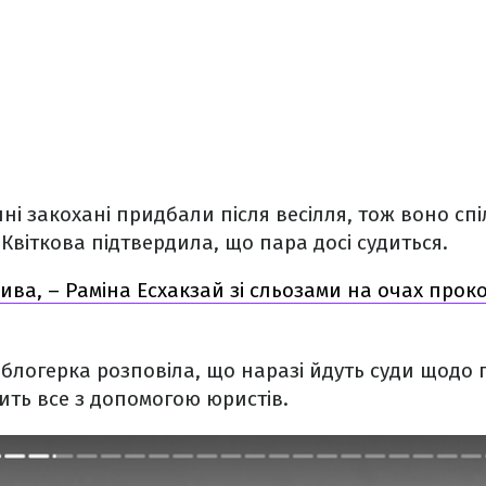
ні закохані придбали після весілля, тож воно спі
віткова підтвердила, що пара досі судиться.
ива, – Раміна Есхакзай зі сльозами на очах про
с блогерка розповіла, що наразі йдуть суди щодо 
ить все з допомогою юристів.