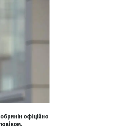
Добринін офіційно
ловіком.