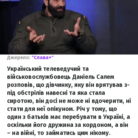
Джерело:
"Слава+"
Український телеведучий та
військовослужбовець Даніель Салем
розповів, що дівчинку, яку він врятував з-
під обстрілів навесні та яка стала
сиротою, він досі не може ні вдочерити, ні
стати для неї опікуном. Річ у тому, що
один з батьків має перебувати в Україні, а
оскільки його дружина за кордоном, а він
– на війні, то займатись цим нікому.