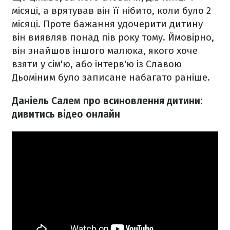
місяці, а врятував він її нібито, коли було 2
місяці. Проте бажання удочерити дитину
він виявляв понад пів року тому. Ймовірно,
він знайшов іншого малюка, якого хоче
взяти у сім'ю, або інтерв'ю із Славою
Дьоміним було записане набагато раніше.
Даніель Салем про всиновлення дитини:
дивитись відео онлайн