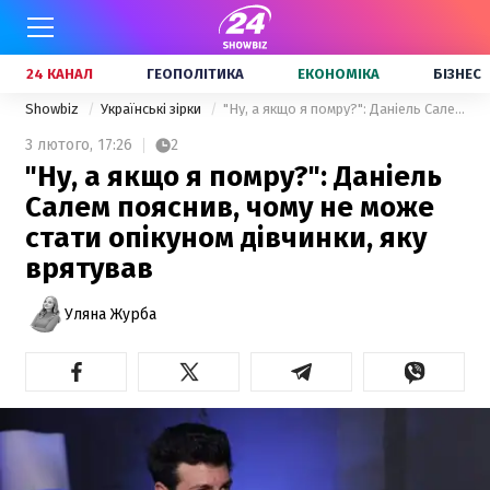
24 КАНАЛ
ГЕОПОЛІТИКА
ЕКОНОМІКА
БІЗНЕС
Showbiz
Українські зірки
"Ну, а якщо я помру?": Даніель Салем пояснив, чому не може стати опікуном дівчинки, яку врятував
3 лютого,
17:26
2
"Ну, а якщо я помру?": Даніель
Салем пояснив, чому не може
стати опікуном дівчинки, яку
врятував
Уляна Журба