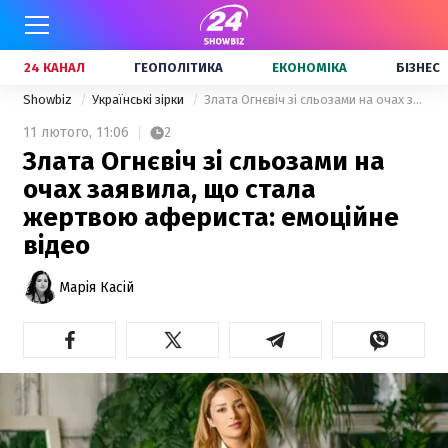
24 КАНАЛ
ГЕОПОЛІТИКА
ЕКОНОМІКА
БІЗНЕС
Showbiz
Українські зірки
Злата Огнєвіч зі сльозами на очах заявила, що стала жертвою афериста: емоційне відео
11 лютого,
11:06
2
Злата Огнєвіч зі сльозами на
очах заявила, що стала
жертвою афериста: емоційне
відео
Марія Касій