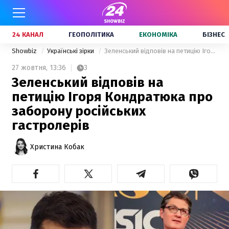
24 КАНАЛ
ГЕОПОЛІТИКА
ЕКОНОМІКА
БІЗНЕС
Showbiz
Українські зірки
Зеленський відповів на петицію Ігоря Кондратюка про заборону російських гастролерів
27 жовтня,
13:36
3
Зеленський відповів на
петицію Ігоря Кондратюка про
заборону російських
гастролерів
Христина Кобак