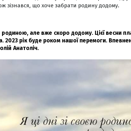
кож зізнався, що хоче забрати родину додому.
єю родиною, але вже скоро додому. Цієї весни 
а. 2023 рік буде роком нашої перемоги. Впевне
олій Анатоліч.