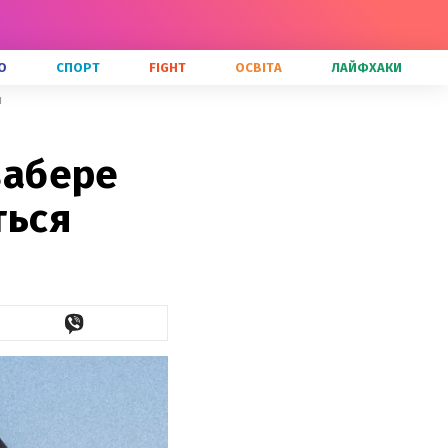
О
СПОРТ
FIGHT
ОСВІТА
ЛАЙФХАКИ
я
забере
ться