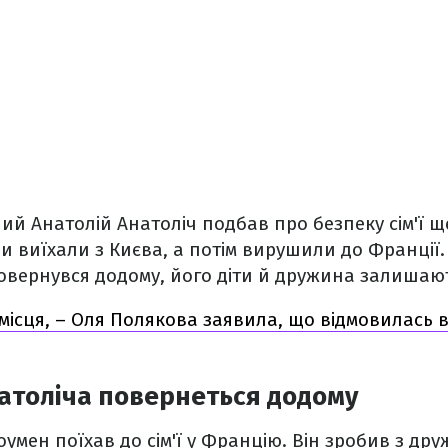
ий Анатолій Анатоліч подбав про безпеку сім'ї щ
и виїхали з Києва, а потім вирушили до Франції. 
повернувся додому, його діти й дружина залишаю
місця, – Оля Полякова заявила, що відмовилась в
натоліча повернеться додому
оумен поїхав до сім'ї у Францію. Він зробив з др