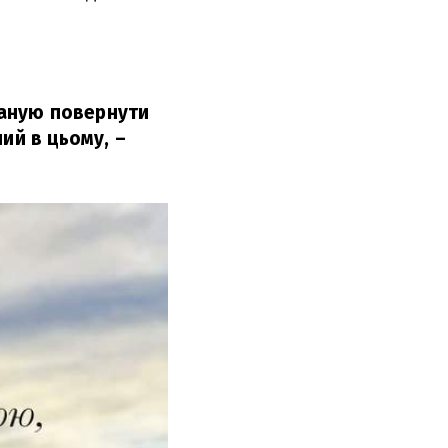
планую повернути
ний в цьому,
–