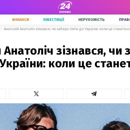
ФІНАНСИ
ІНВЕСТИЦІЇ
НЕРУХОМІСТЬ
ПРАВ
Анатолій Анатоліч зізнався, чи забере сім'ю до України: коли це станетьс
 Анатоліч зізнався, чи 
 України: коли це стане