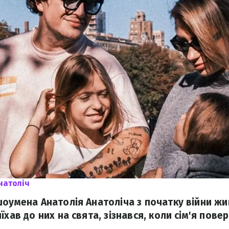
натоліч
шоумена Анатолія Анатоліча з початку війни жив
їхав до них на свята, зізнався, коли сім'я пове