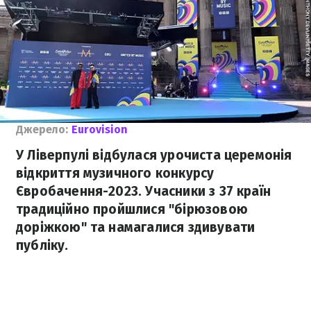
Джерело:
Eurovision
У Ліверпулі відбулася урочиста церемонія
відкриття музичного конкурсу
Євробачення-2023. Учасники з 37 країн
традиційно пройшлися "бірюзовою
доріжкою" та намагалися здивувати
публіку.