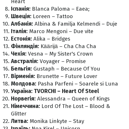
Heart
Іспанія:
Blanca Paloma – Eaea;
Швеція:
Loreen – Tattoo
Албанія:
Albina & Familja Kelmendi – Duje
Італія:
Marco Mengoni – Due vite
Естонія:
Alika – Bridges
Фінляндія:
Käärijä – Cha Cha Cha
Чехія:
Vesna – My Sister's Crown
Австралія:
Voyager – Promise
Бельгія:
Gustaph – Because Of You
Вірменія:
Brunette – Future Lover
Молдова:
Pasha Parfeni – Soarele si Luna
Україна: TVORCHI – Heart Of Steel
Норвегія:
Alessandra – Queen of Kings
Німеччина:
Lord Of The Lost – Blood &
Glitter
Литва:
Monika Linkyte – Stay
Ізраїль:
Noa Kirel – Unicorn