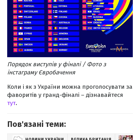
Порядок виступів у фіналі / Фото з
інстаграму Євробачення
Коли і як з України можна проголосувати за
фаворитів у гранд-фіналі – дізнавайтеся
тут
.
Пов'язані теми:
НОВИНИ УКРАЇНИ
ВЕЛИКА БРИТАНІЯ
МУ