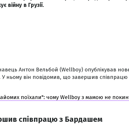
є війну в Грузії.
авець Антон Вельбой (Wellboy) опублікував нове
і. У ньому він повідомив, що завершив співпрац
найомих поїхали": чому Wellboy з мамою не покин
ершив співпрацю з Бардашем