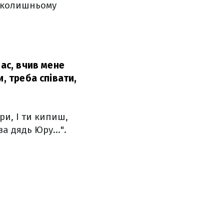
в колишньому
час, вчив мене
, треба співати,
ри, І ти кипиш,
 за дядь Юру…".