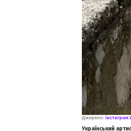
Джерело:
інстаграм 
Український арти