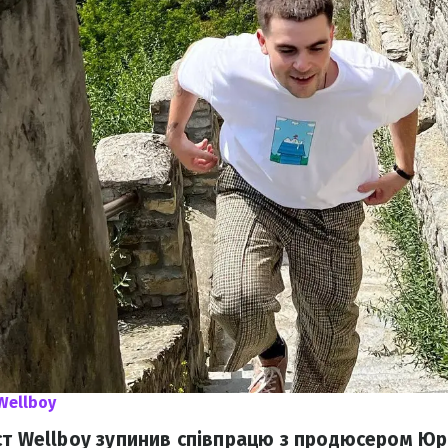
Wellboy
ст Wellboy зупинив співпрацю з продюсером Ю