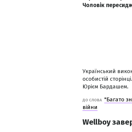
Чоловік пересиджу
Український викон
особистій сторінц
Юрієм Бардашем.
"Багато з
ДО СЛОВА
війни
Wellboy зав