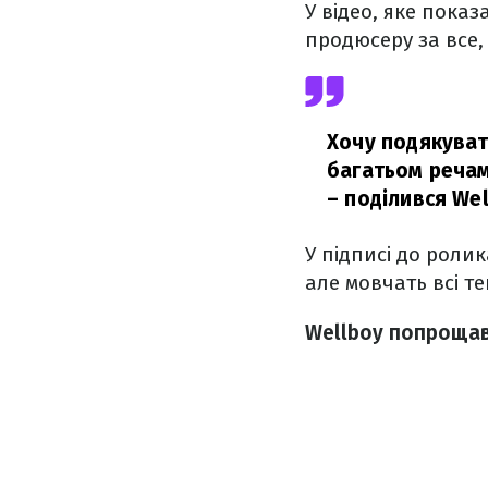
У відео, яке пока
продюсеру за все,
Хочу подякувати
багатьом речам.
– поділився Wel
У підписі до ролик
але мовчать всі те
Wellboy попрощав