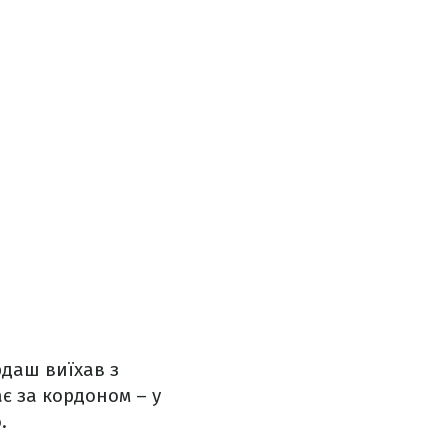
рдаш виїхав з
є за кордоном – у
.