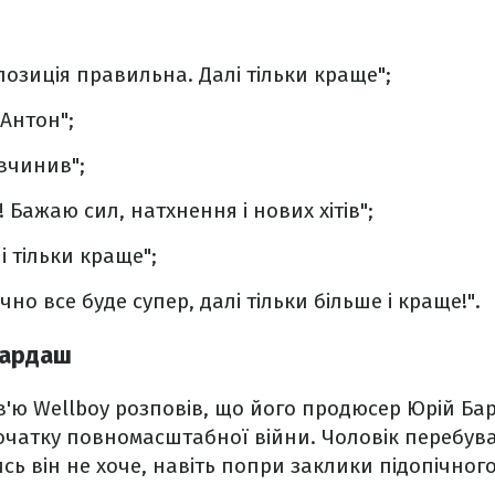
позиція правильна. Далі тільки краще";
 Антон";
вчинив";
 Бажаю сил, натхнення і нових хітів";
 тільки краще";
чно все буде супер, далі тільки більше і краще!".
Бардаш
рв'ю Wellboy розповів, що його продюсер Юрій Ба
очатку повномасштабної війни. Чоловік перебува
ись він не хоче, навіть попри заклики підопічного