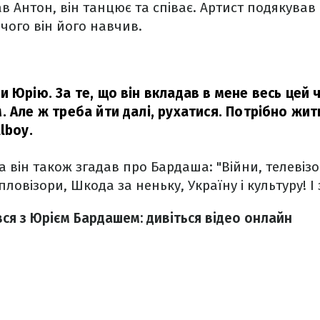
зав Антон, він танцює та співає. Артист подякува
 чого він його навчив.
 Юрію. За те, що він вкладав в мене весь цей 
 Але ж треба йти далі, рухатися. Потрібно жити
lboy.
а він також згадав про Бардаша: "Війни, телевізо
пловізори, Шкода за неньку, Україну і культуру! І
ся з Юрієм Бардашем: дивіться відео онлайн