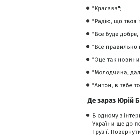
"Красава";
"Радію, що твоя 
"Все буде добре,
"Все правильно 
"Оце так новини!
"Молодчина, далі
"Антон, в тебе то
Де зараз Юрій 
В одному з інте
України ще до п
Грузії. Повернут