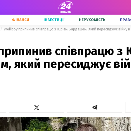
ФІНАНСИ
ІНВЕСТИЦІЇ
НЕРУХОМІСТЬ
ПРАВ
Wellboy припинив співпрацю з Юрієм Бардашем, який пересиджує війну в 
 припинив співпрацю з 
, який пересиджує вій