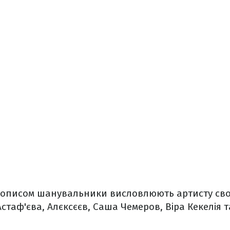
 дописом шанувальники висловлюють артисту сво
Астаф'єва, Алєксєєв, Саша Чемеров, Віра Кекелія 