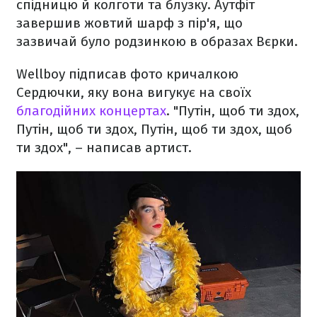
спідницю й колготи та блузку. Аутфіт
завершив жовтий шарф з пір'я, що
зазвичай було родзинкою в образах Вєрки.
Wellboy підписав фото кричалкою
Сердючки, яку вона вигукує на своїх
благодійних концертах
. "Путін, щоб ти здох,
Путін, щоб ти здох, Путін, щоб ти здох, щоб
ти здох", – написав артист.