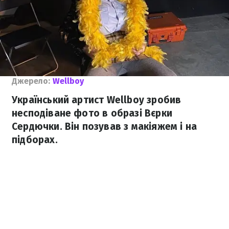
Джерело:
Wellboy
Український артист Wellboy зробив
несподіване фото в образі Вєрки
Сердючки. Він позував з макіяжем і на
підборах.