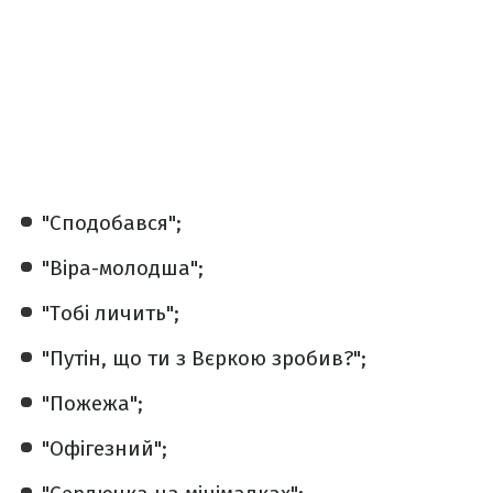
"Сподобався";
"Віра-молодша";
"Тобі личить";
"Путін, що ти з Вєркою зробив?";
"Пожежа";
"Офігезний";