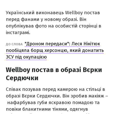
Український виконавець Wellboy постав
перед фанами у новому образі. Він
опублікував фото на особистій сторінці в
інстаграмі.
"Дроном передаси": Леся Нікітюк
ДО СЛОВА
пообіцяла борщ херсонцю, який донатить
ЗСУ під окупацією
Wellboy постав в образі Вєрки
Сердючки
Співак позував перед камерою на стільці в
образі Вєрки Сердючки. Він зробив макіяж –
нафарбував губи яскравою помадою та
повіки блакитними тінями, одягнув