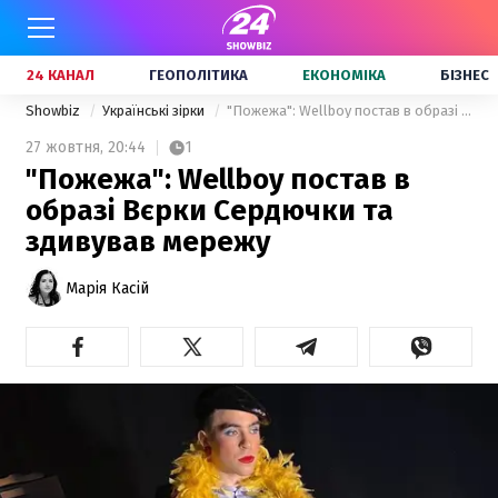
24 КАНАЛ
ГЕОПОЛІТИКА
ЕКОНОМІКА
БІЗНЕС
Showbiz
Українські зірки
"Пожежа": Wellboy постав в образі Вєрки Сердючки та здивував мережу
27 жовтня,
20:44
1
"Пожежа": Wellboy постав в
образі Вєрки Сердючки та
здивував мережу
Марія Касій