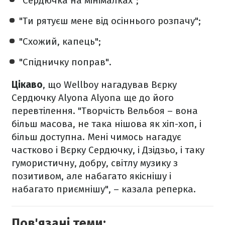
"Сердючка на мінімалках";
"Ти рятуєш мене від осіннього розпачу";
"Схожий, капець";
"Спідничку поправ".
Цікаво
, що Wellboy нагадував Вєрку
Сердючку Alyona Alyona ще до його
перевтілення. "Творчість Вельбоя – вона
більш масова, не така нішова як хіп-хоп, і
більш доступна. Мені чимось нагадує
частково і Вєрку Сердючку, і Дзідзьо, і таку
гумористичну, добру, світлу музику з
позитивом, але набагато якіснішу і
набагато приємнішу", – казала реперка.
Пов'язані теми: