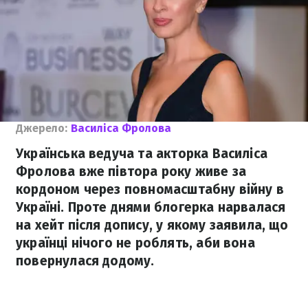
Джерело:
Василіса Фролова
Українська ведуча та акторка Василіса
Фролова вже півтора року живе за
кордоном через повномасштабну війну в
Україні. Проте днями блогерка нарвалася
на хейт після допису, у якому заявила, що
українці нічого не роблять, аби вона
повернулася додому.