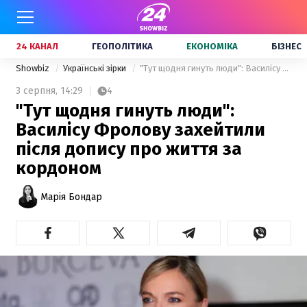
24 КАНАЛ
ГЕОПОЛІТИКА
ЕКОНОМІКА
БІЗНЕС
Showbiz
Українські зірки
"Тут щодня гинуть люди": Василісу Фролову захейтили після допису про життя за кордоном
3 серпня,
14:29
4
"Тут щодня гинуть люди":
Василісу Фролову захейтили
після допису про життя за
кордоном
Марія Бондар