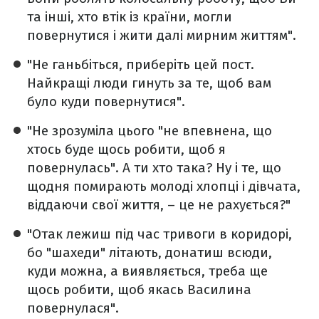
та інші, хто втік із країни, могли
повернутися і жити далі мирним життям".
"Не ганьбіться, приберіть цей пост.
Найкращі люди гинуть за те, щоб вам
було куди повернутися".
"Не зрозуміла цього "не впевнена, що
хтось буде щось робити, щоб я
повернулась". А ти хто така? Ну і те, що
щодня помирають молоді хлопці і дівчата,
віддаючи свої життя, – це не рахується?"
"Отак лежиш під час тривоги в коридорі,
бо "шахеди" літають, донатиш всюди,
куди можна, а виявляється, треба ще
щось робити, щоб якась Василина
повернулася".