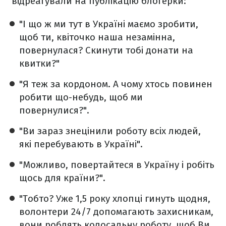
відреагували на публікацію блогерки:
"І що ж ми тут в Україні маємо зробити,
щоб ти, квіточко наша незамінна,
повернулася? Скинути тобі донати на
квитки?"
"Я теж за кордоном. А чому хтось повинен
робити що-небудь, щоб ми
повернулися?".
"Ви зараз знецінили роботу всіх людей,
які перебувають в Україні".
"Можливо, повертайтеся в Україну і робіть
щось для країни?".
"Тобто? Уже 1,5 року хлопці гинуть щодня,
волонтери 24/7 допомагають захисникам,
вони роблять колосальну роботу, щоб Ви