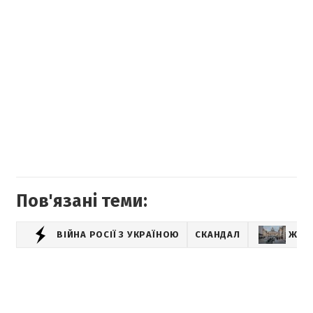
Пов'язані теми:
ВІЙНА РОСІЇ З УКРАЇНОЮ
СКАНДАЛ
ЖИТ