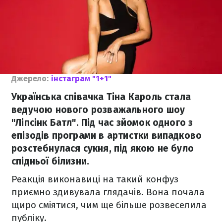
Джерело:
інстаграм "1+1"
Українська співачка Тіна Кароль стала
ведучою нового розважального шоу
"Ліпсінк Батл". Під час зйомок одного з
епізодів програми в артистки випадково
розстебнулася сукня, під якою не було
спідньої білизни.
Реакція виконавиці на такий конфуз
приємно здивувала глядачів. Вона почала
щиро сміятися, чим ще більше розвеселила
публіку.