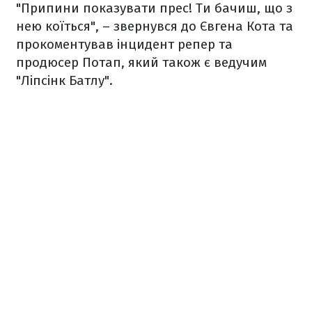
"Припини показувати прес! Ти бачиш, що з
нею коїться", – звернувся до Євгена Кота та
прокоментував інцидент репер та
продюсер Потап, який також є ведучим
"Ліпсінк Батлу".