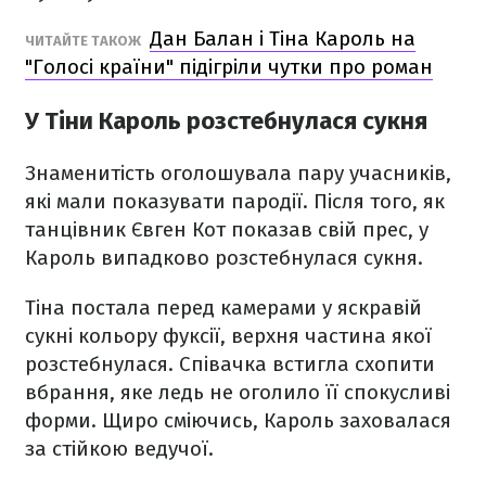
Дан Балан і Тіна Кароль на
ЧИТАЙТЕ ТАКОЖ
"Голосі країни" підігріли чутки про роман
У Тіни Кароль розстебнулася сукня
Знаменитість оголошувала пару учасників,
які мали показувати пародії. Після того, як
танцівник Євген Кот показав свій прес, у
Кароль випадково розстебнулася сукня.
Тіна постала перед камерами у яскравій
сукні кольору фуксії, верхня частина якої
розстебнулася. Співачка встигла схопити
вбрання, яке ледь не оголило її спокусливі
форми. Щиро сміючись, Кароль заховалася
за стійкою ведучої.