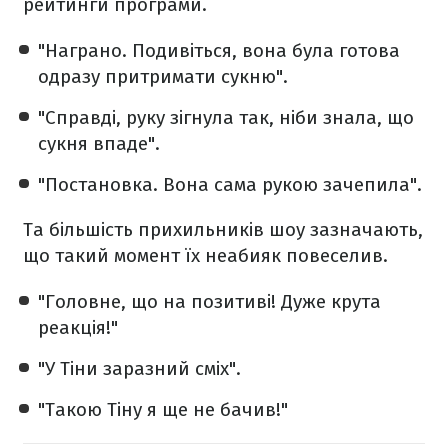
рейтинги програми.
"Награно. Подивіться, вона була готова
одразу притримати сукню".
"Справді, руку зігнула так, ніби знала, що
сукня впаде".
"Постановка. Вона сама рукою зачепила".
Та більшість прихильників шоу зазначають,
що такий момент їх неабияк повеселив.
"Головне, що на позитиві! Дуже крута
реакція!"
"У Тіни заразний сміх".
"Такою Тіну я ще не бачив!"