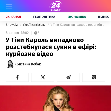
24 КАНАЛ
ГЕОПОЛІТИКА
ЕКОНОМІКА
БІЗНЕС
Showbiz
Українські зірки
У Тіни Кароль випадково розстебнулася сукня в ефірі: курйозне відео
8 квітня,
18:02
2
У Тіни Кароль випадково
розстебнулася сукня в ефірі:
курйозне відео
Христина Кобак