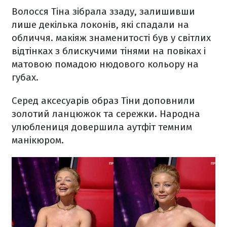
Волосся Тіна зібрала ззаду, залишивши
лише декілька локонів, які спадали на
обличчя. макіяж знаменитості був у світлих
відтінках з блискучими тінями на повіках і
матовою помадою нюдового кольору на
губах.
Серед аксесуарів образ Тіни доповнили
золотий ланцюжок та сережки. Народна
улюблениця довершила аутфіт темним
манікюром.