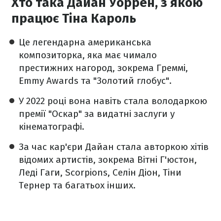
Хто така Дайан Уоррен, з якою
працює Тіна Кароль
Це легендарна американська
композиторка, яка має чимало
престижних нагород, зокрема Греммі,
Emmy Awards та "Золотий глобус".
У 2022 році вона навіть стала володаркою
премії "Оскар" за видатні заслуги у
кінематографі.
За час кар'єри Дайан стала авторкою хітів
відомих артистів, зокрема Вітні Г'юстон,
Леді Гаги, Scorpions, Селін Діон, Тіни
Тернер та багатьох інших.