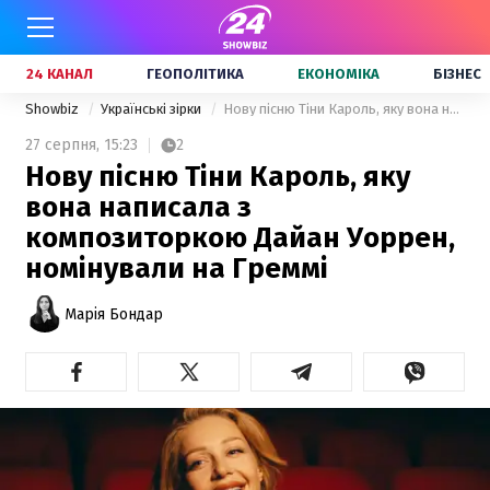
24 КАНАЛ
ГЕОПОЛІТИКА
ЕКОНОМІКА
БІЗНЕС
Showbiz
Українські зірки
Нову пісню Тіни Кароль, яку вона написала з композиторкою Дайан Уоррен, номінували на Греммі
27 серпня,
15:23
2
Нову пісню Тіни Кароль, яку
вона написала з
композиторкою Дайан Уоррен,
номінували на Греммі
Марія Бондар