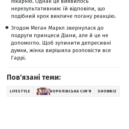
лікарню. Однак це виявилось
нерезультативним: їй відповіли, що
подібний крок викличе погану реакцію.
Згодом Меган Маркл звернулася до
подруги принцеси Діани, але й це не
допомогло. Щоб зупинити депресивні
думки, жінка вирішила розповісти все
Гаррі.
Пов'язані теми:
LIFESTYLE
КОРОЛІВСЬКА СІМ'Я
SHOWBIZ