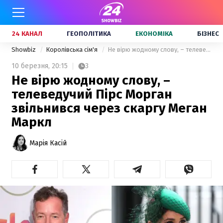
24 КАНАЛ
ГЕОПОЛІТИКА
ЕКОНОМІКА
БІЗНЕС
Showbiz
Королівська сім'я
Не вірю жодному слову, – телеведучий Пірс Морган звільнився через скаргу Меган Маркл
10 березня,
20:15
3
Не вірю жодному слову, –
телеведучий Пірс Морган
звільнився через скаргу Меган
Маркл
Марія Касій